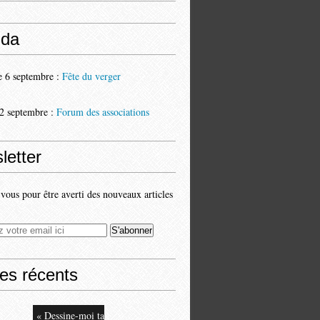
da
 6 septembre :
Fête du verger
2 septembre :
Forum des associations
letter
ous pour être averti des nouveaux articles
les récents
« Dessine-moi ta