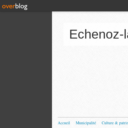
Echenoz-l
Accueil
Municipalité
Culture & patri