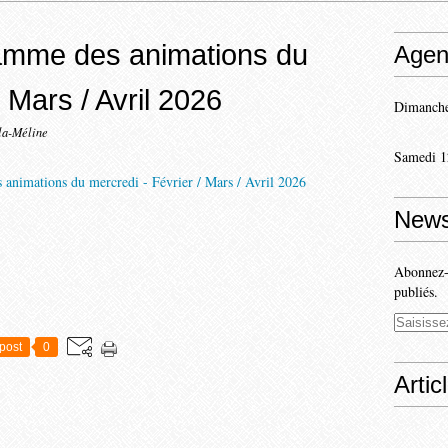
ramme des animations du
Agen
/ Mars / Avril 2026
Dimanche
la-Méline
Samedi 1
News
Abonnez-v
publiés.
post
0
Artic