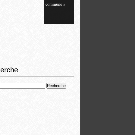
commune »
erche