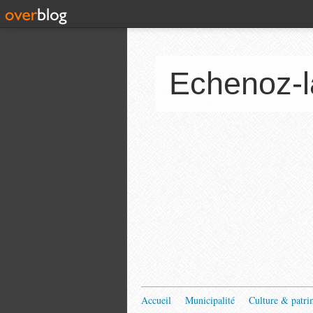
Echenoz-l
Accueil
Municipalité
Culture & patri