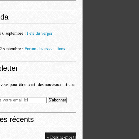
da
 6 septembre :
Fête du verger
2 septembre :
Forum des associations
letter
ous pour être averti des nouveaux articles
les récents
« Dessine-moi ta