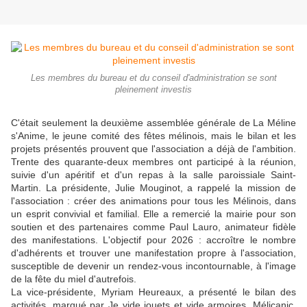
Les membres du bureau et du conseil d'administration se sont
pleinement investis
C'était seulement la deuxième assemblée générale de La Mé­line
s'Anime, le jeune comité des fêtes mélinois, mais le bilan et les
projets présentés prouvent que l'association a déjà de l'am­bition.
Trente des quarante-deux membres ont participé à la ré­union,
suivie d'un apéritif et d'un repas à la salle paroissiale Saint-
Martin. La présidente, Ju­lie Mouginot, a rappelé la mis­sion de
l'association : créer des animations pour tous les Mélinois, dans
un esprit convivial et familial. Elle a remercié la mairie pour son
soutien et des partenaires comme Paul Lauro, animateur fidèle
des manifesta­tions. L'objectif pour 2026 : ac­croître le nombre
d'adhérents et trouver une manifestation propre à l'association,
suscep­tible de devenir un rendez-vous incontournable, à l'image
de la fête du miel d'autrefois.
La vice-présidente, Myriam Heureaux, a présenté le bilan des
activités, marqué par Je vide jouets et vide armoires, Mélica­nic,