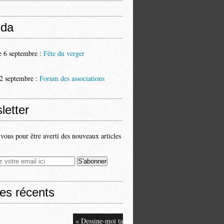
da
 6 septembre :
Fête du verger
2 septembre :
Forum des associations
letter
ous pour être averti des nouveaux articles
les récents
« Dessine-moi ta