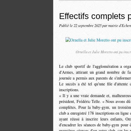
Effectifs complets 
Publié le
22 septembre 2025
par mairie d'Echen
Ornella et Julie Moretto ont pu insc
Le club sportif de l'agglomé­ration a org
d'Armes, attirant un grand nombre de fami
journée a permis aux parents de s'informer s
Le succès a été tel qu'une file d'attente 
inscriptions.
« Il y a une vraie demande et, malheureuse
président, Frédéric Telle. « Nous avons dû m
complètes. Pour la baby-gym, un troisième
club a enregistré 178 inscriptions en ligne 
ayant réussi à inscrire leurs enfants, Om
d'encadrer les séances de baby-gym pour êt
premières séances d'un autre club, car les p