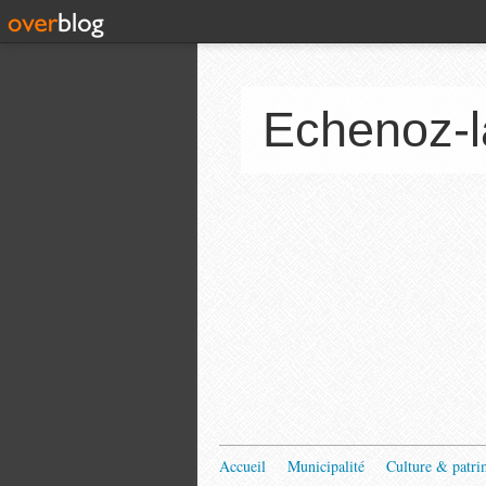
Echenoz-l
Accueil
Municipalité
Culture & patri