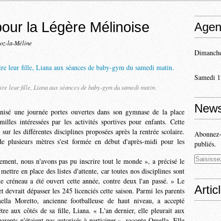
pour la Légère Mélinoise
Agen
oz-la-Méline
Dimanche
Samedi 1
rire leur fille, Liana aux séances de baby-gym du samedi matin.
News
anisé une journée portes ouvertes dans son gym­nase de la place
lles intéressées par les activités sportives pour enfants. Cette
ur les différentes disciplines proposées après la rentrée scolaire.
Abonnez-v
de plu­sieurs mètres s'est formée en début d'après-midi pour les
publiés.
ment, nous n'avons pas pu inscrire tout le monde », a précisé le
ettre en place des listes d'attente, car toutes nos disciplines sont
 créneau a été ou­vert cette année, contre deux l'an passé. » Le
Artic
et devrait dépasser les 245 licenciés cette saison. Parmi les parents
ella Moretto, ancienne foot­balleuse de haut niveau, a ac­cepté
re aux côtés de sa fille, Liana. « L'an dernier, elle pleurait aux
arents n'étaient pas autorisés à parti­ciper », raconte Omella. Elle