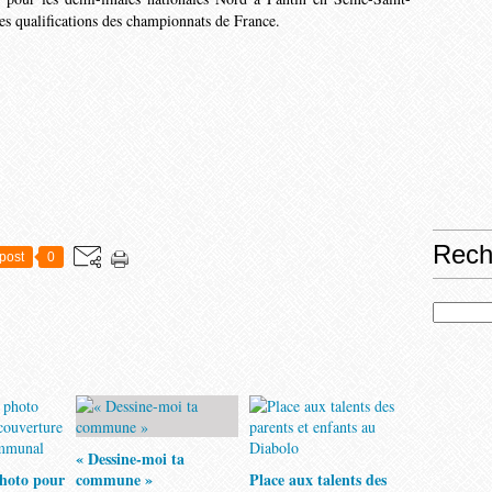
es qua­lifications des championnats de France.
Rech
post
0
« Dessine-moi ta
hoto pour
commune »
Place aux talents des