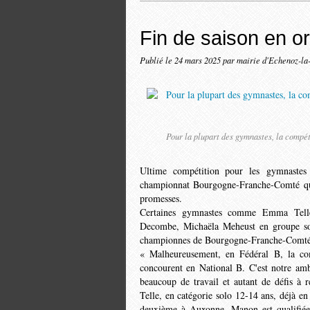
Fin de saison en or
Publié le
24 mars 2025
par mairie d'Echenoz-la
Pour la plupart des gymnastes, la compét
Ultime compétition pour les gymnastes 
championnat Bourgogne-Franche-Comté qui 
promesses.
Certaines gymnastes comme Emma Telle
Decombe, Mi­chaëla Meheust en groupe so
championnes de Bourgogne-Franche-Comté 
« Malheureusement, en Fédéral B, la comp
concourent en National B. C'est notre ambi
beaucoup de travail et autant de défis à
Telle, en catégorie solo 12-14 ans, déjà en
deu­xième à Auxonne, Manon est qualifiée