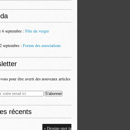
da
 6 septembre :
Fête du verger
2 septembre :
Forum des associations
letter
ous pour être averti des nouveaux articles
les récents
« Dessine-moi ta