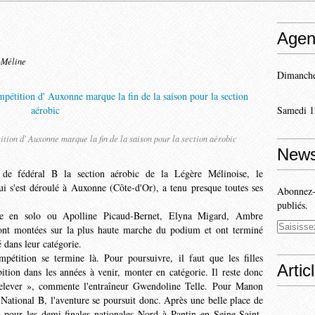
Agen
-Méline
Dimanche
Samedi 1
ition d' Auxonne marque la fin de la saison pour la section aérobic
News
de fédéral B la section aérobic de la Légère Mélinoise, le
s'est déroulé à Auxonne (Côte­-d'Or), a tenu presque toutes ses
Abonnez-v
publiés.
 en solo ou Apol­line Picaud-Bernet, Elyna Mi­gard, Ambre
nt montées sur la plus haute marche du podium et ont ter­miné
dans leur catégorie.
étition se termine là. Pour poursuivre, il faut que les filles
Artic
tion dans les années à venir, monter en ca­tégorie. Il reste donc
 re­lever », commente l'entraîneur Gwendoline Telle. Pour Manon
 National B, l'aventure se poursuit donc. Après une belle place de
 pour les demi-finales nationales Nord à Pantin en Seine-Saint-