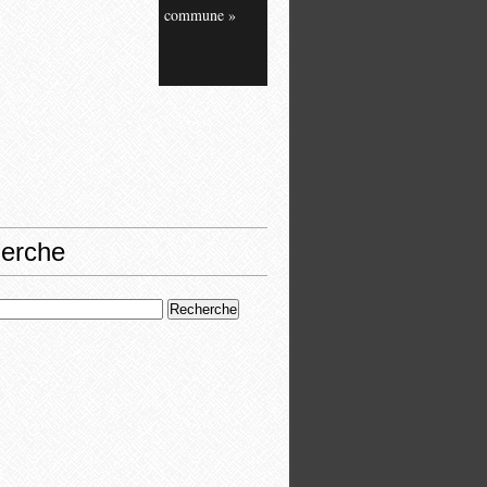
commune »
erche