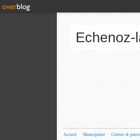
Echenoz-l
Accueil
Municipalité
Culture & patri