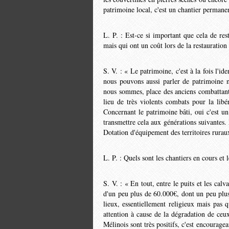
patrimoine local, c'est un chantier permane
L. P. : Est-ce si important que cela de rest
mais qui ont un coût lors de la restauration
S. V. : « Le patrimoine, c'est à la fois l'id
nous pouvons aus­si parler de patrimoine n
nous sommes, place des anciens com­battants
lieu de très violents combats pour la lib
Concernant le patrimoine bâti, oui c'est 
transmettre cela aux générations suivantes.
Dotation d'équipement des territoires rurau
L. P. : Quels sont les chantiers en cours et l
S. V. : « En tout, entre le puits et les calv
d'un peu plus de 60.000€, dont un peu plus
lieux, essentiellement religieux mais pas q
attention à cause de la dégradation de ceu
Mélinois sont très positifs, c'est encourag