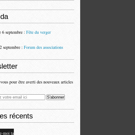
da
 6 septembre :
Fête du verger
2 septembre :
Forum des associations
letter
ous pour être averti des nouveaux articles
les récents
e-moi ta