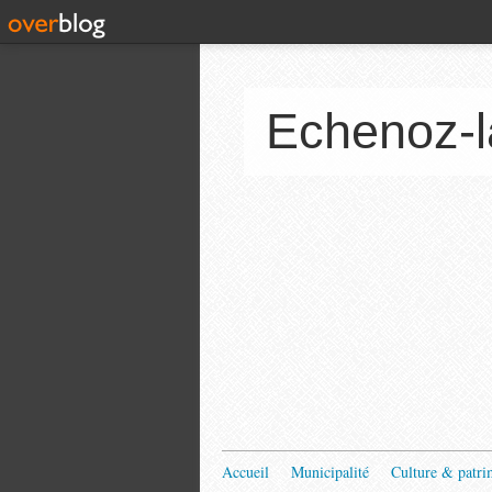
Echenoz-l
Accueil
Municipalité
Culture & patri