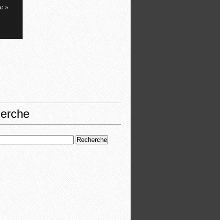
e »
erche