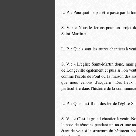
L. P. : Pourquoi ne pas être passé par la fo
S. V. : « Nous le ferons pour un projet de
Saint-Martin.»
L. P. : Quels sont les autres chantiers à veni
S. V. : « L'église Saint-Martin donc, mais pa
de Longeville également et puis si l'on veu
comme l'école de Pont ou la maison des asso
que nous venons d'acquérir. Des lieux f
particulière dans l'histoire de la commune
L. P. : Qu'en est-il du dossier de l'église S
S. V. : « C'est le grand chantier à venir. No
la pose de té­moins pendant un an et une an
étant de voir si la struc­ture du bâtiment b