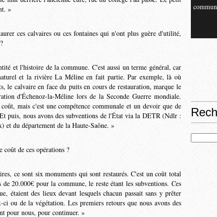
commun
nt. »
aurer ces calvaires ou ces fontaines qui n'ont plus guère d'utilité,
 ?
entité et l'histoire de la commune. C'est aussi un terme général, car
aturel et la rivière La Méline en fait partie. Par exemple, là où
, le calvaire en face du puits en cours de restauration, marque le
ération d'Échenoz-la-Méline lors de la Seconde Guerre mondiale.
un coût, mais c'est une compétence communale et un devoir que de
Rech
 Et puis, nous avons des subven­tions de l'État via la DETR (Ndlr :
x) et du dépar­tement de la Haute-Saône. »
e coût de ces opé­rations ?
aires, ce sont six monu­ments qui sont restaurés. C'est un coût total
 de 20.000€ pour la commune, le reste étant les subventions. Ces
ue, étaient des lieux devant lesquels chacun passait sans y prêter
x-ci ou de la végétation. Les premiers retours que nous avons des
eant pour nous, pour continuer. »