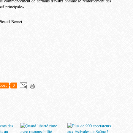
 le commencement de cer­tains travaux comme le renforce­ment des
nef princi­pale».
Picaud-Bernet
post
0