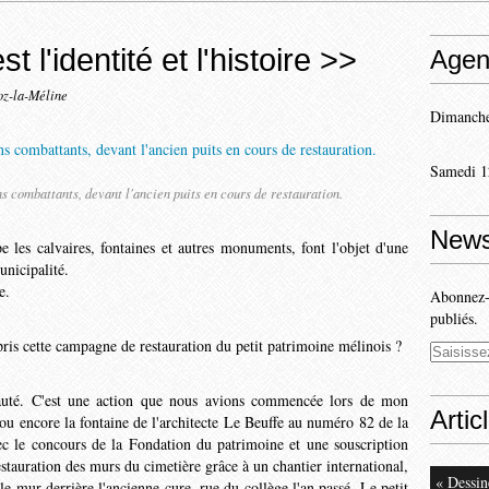
t l'identité et l'histoire >>
Agen
oz-la-Méline
Dimanche
Samedi 1
ns combattants, devant l'ancien puits en cours de restauration.
News
 les calvaires, fon­taines et autres monuments, font l'objet d'une
u­nicipalité.
le.
Abonnez-v
publiés.
ris cette campagne de restauration du petit patri­moine mélinois ?
eauté. C'est une action que nous avions commencée lors de mon
Artic
u en­core la fontaine de l'architecte Le Beuffe au numéro 82 de la
ec le concours de la Fondation du patrimoine et une souscription
staura­tion des murs du cimetière grâce à un chantier international,
« Dessin
le mur derrière l'ancienne cure, rue du collège l'an passé. Le petit