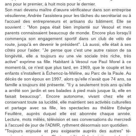
ans pour le premier, à huit mois pour le dernier.
Son mari devenu maître d'œuvre vérificateur dans son entreprise
vésulienne, Andrée l'assistera pour les tâches du secrétariat ou à
l'accueil des entrepreneurs et artisans du bâtiment. Elle se
souvient : "Mon papa était bien implanté sur Vesoul et mes
parents connaissaient beaucoup de monde. Encore plus lorsqu'il
commença son engagement sportif dans un club de vélo de
route, jusqu'à en devenir le président". Là aussi, elle était à ses
côtés pour l'aider. "Je pense que c'est une autre raison de sa
longévité, elle a toujours eu une vie sociale très riche, très
active" exprime sa fille. Habitant à Vesoul rue Paul Mo­rel à ce
moment-là, ce n'est que plus tard, en 1969, que le couple et les
enfants s'installent à Échenoz-la-Méline, au Parc de la Paule. Au
décès de son époux en 1997, alors qu'elle n'avait que 74 ans, sa
famille a toujours été présente. "Il y a seulement trois ans qu'elle
a arrêté son jardin et ses balades à pied mais jusque ­là, elle en
faisait beaucoup". Encore autonome, vivant chez elle et
conservant toute sa luci­dité, elle maintient ses activités culturelles
et partage avec sa fille, les spectacles au théâtre Edwige
Feuillère, auprès duquel elle est abonnée chaque année.
Lecture, mots mêlés, télévision et ses conversations du mercredi
à l'accueil de jour de l'ADMR, rythment désormais son quoti­dien.
"Toujours enjouée et peu exi­geante auprès des autres" té­