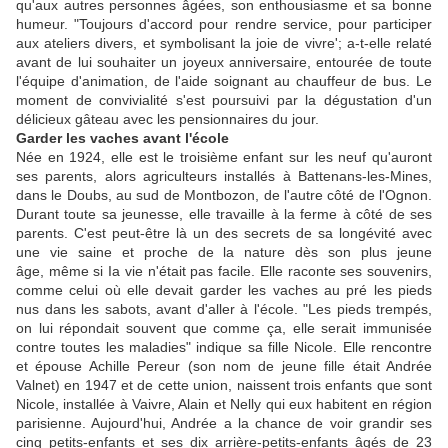
qu'aux autres personnes âgées, son enthousiasme et sa bonne
humeur. "Toujours d'accord pour rendre service, pour parti­ciper
aux ateliers divers, et sym­bolisant la joie de vivre'; a-t-elle relaté
avant de lui souhaiter un joyeux anniversaire, entourée de toute
l'équipe d'animation, de l'aide soignant au chauffeur de bus. Le
moment de convivialité s'est poursuivi par la dégustation d'un
délicieux gâteau avec les pensionnaires du jour.
Garder les vaches avant l'école
Née en 1924, elle est le troisième enfant sur les neuf qu'auront
ses parents, alors agriculteurs installés à Battenans-les-Mines,
dans le Doubs, au sud de Montbozon, de l'autre côté de l'Ognon.
Du­rant toute sa jeunesse, elle tra­vaille à la ferme à côté de ses
parents. C'est peut-être là un des secrets de sa longévité avec
une vie saine et proche de la nature dès son plus jeune
âge, même si Ia vie n'était pas fa­cile. Elle raconte ses souvenirs,
comme celui où elle devait gar­der les vaches au pré les pieds
nus dans les sabots, avant d'al­ler à l'école. "Les pieds trempés,
on lui répondait souvent que comme ça, elle serait immuni­sée
contre toutes les maladies" indique sa fille Nicole. Elle ren­contre
et épouse Achille Pereur (son nom de jeune fille était Andrée
Valnet) en 1947 et de cette union, naissent trois en­fants que sont
Nicole, installée à Vaivre, Alain et Nelly qui eux habitent en région
parisienne. Aujourd'hui, Andrée a la chance de voir grandir ses
cinq pe­tits-enfants et ses dix arrière-pe­tits-enfants âgés de 23