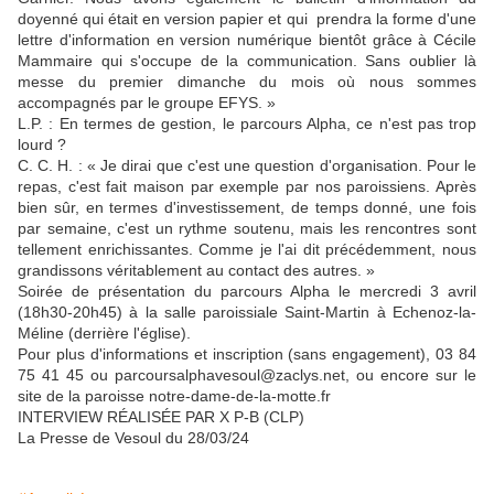
doyenné qui était en version papier et qui prendra la forme d'une
lettre d'information en version nu­mérique bientôt grâce à Cécile
Mammaire qui s'occupe de la communication. Sans oublier là
messe du premier dimanche du mois où nous sommes
accompagnés par le groupe EFYS. »
L.P. : En termes de gestion, le parcours Alpha, ce n'est pas trop
lourd ?
C. C. H. : « Je dirai que c'est une question d'organisation. Pour le
repas, c'est fait maison par exemple par nos paroissiens. Après
bien sûr, en termes d'in­vestissement, de temps don­né, une fois
par semaine, c'est un rythme soutenu, mais les rencontres sont
tellement en­richissantes. Comme je l'ai dit précédemment, nous
grandis­sons véritablement au contact des autres. »
Soirée de présentation du parcours Alpha le mercredi 3 avril
(18h30-20h45) à la salle paroissiale Saint-Martin à Echenoz-la-
Méline (derrière l'église).
Pour plus d'informations et inscription (sans engagement), 03 84
75 41 45 ou parcour­salphavesoul@zaclys.net, ou encore sur le
site de la paroisse notre-dame-de-la-motte.fr
INTERVIEW RÉALISÉE PAR X P-B (CLP)
La Presse de Vesoul du 28/03/24