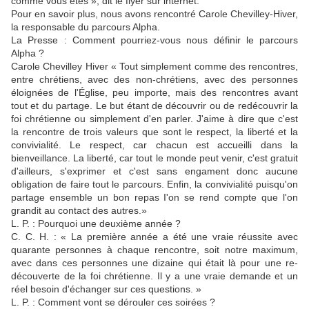
comme vous êtes », dit le flyer sur internet.
Pour en savoir plus, nous avons rencontré Carole Chevilley-Hiver,
la responsable du parcours Alpha.
La Presse : Comment pour­riez-vous nous définir le par­cours
Alpha ?
Carole Chevilley Hiver « Tout simplement comme des rencontres,
entre chré­tiens, avec des non-chrétiens, avec des personnes
éloignées de l'Église, peu importe, mais des rencontres avant
tout et du partage. Le but étant de découvrir ou de redécouvrir la
foi chrétienne ou simplement d'en parler. J'aime à dire que c'est
la rencontre de trois valeurs que sont le respect, la liberté et la
convivialité. Le respect, car chacun est accueilli dans la
bienveillance. La liberté, car tout le monde peut venir, c'est gratuit
d'ailleurs, s'exprimer et c'est sans engament donc au­cune
obligation de faire tout le parcours. Enfin, la convivialité puisqu'on
partage ensemble un bon repas I'on se rend compte que l'on
grandit au contact des autres.»
L. P. : Pourquoi une deuxième année ?
C. C. H. : « La première année a été une vraie réussite avec
quarante personnes à chaque rencontre, soit notre maximum,
avec dans ces personnes une dizaine qui était là pour une re­
découverte de la foi chrétienne. Il y a une vraie demande et un
réel besoin d'échanger sur ces questions. »
L. P. : Comment vont se dérouler ces soirées ?