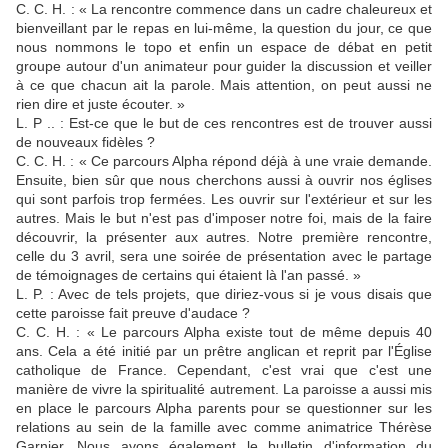
C. C. H. : « La rencontre com­mence dans un cadre chaleu­reux et
bienveillant par le repas en lui-même, la question du jour, ce que
nous nommons le topo et enfin un espace de débat en petit
groupe autour d'un animateur pour guider la discussion et veiller
à ce que chacun ait la parole. Mais at­tention, on peut aussi ne
rien dire et juste écouter. »
L. P .. : Est-ce que le but de ces rencontres est de trouver aussi
de nouveaux fidèles ?
C. C. H. : « Ce parcours Alpha répond déjà à une vraie de­mande.
Ensuite, bien sûr que nous cherchons aussi à ouvrir nos églises
qui sont parfois trop fermées. Les ouvrir sur l'exté­rieur et sur les
autres. Mais le but n'est pas d'imposer notre foi, mais de la faire
découvrir, la présenter aux autres. Notre première rencontre,
celle du 3 avril, sera une soirée de présen­tation avec le partage
de témoi­gnages de certains qui étaient là l'an passé. »
L. P. : Avec de tels projets, que diriez-vous si je vous disais que
cette paroisse fait preuve d'audace ?
C. C. H. : « Le parcours Alpha existe tout de même depuis 40
ans. Cela a été initié par un prêtre anglican et reprit par l'Église
catholique de France. Cependant, c'est vrai que c'est une
manière de vivre la spiri­tualité autrement. La paroisse a aussi mis
en place le parcours Alpha parents pour se ques­tionner sur les
relations au sein de la famille avec comme animatrice Thérèse
Garnier. Nous avons également le bulletin d'information du