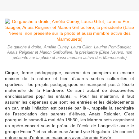
De gauche à droite, Amélie Cuney, Laura Gillot, Laurine Port-Saugier,
Anaïs Reignier et Marion Griffoulière, la présidente (Elise Nevers, non
présente sur la photo et aussi membre active des Marmousets)
Cirque, ferme pédagogique, caserne des pompiers ou en­core
maison de la nature et bien d'autres sorties culturelles et
sportives : les projets péda­gogiques ne manquent pas à l'école
maternelle de la Flan­drière. Ce sont autant de décou­vertes
enrichissantes poµr les enfants. « Pour les maintenir, il faut
assurer les dépenses que sont les entrées et les déplace­ments
en car, mais l'inflation est passée par là», rappelle la secré­taire
de l'association des parents d'élèves, Anaïs Reignier. C'est
pourquoi le samedi 4 mai dès 18h30, les Marmousets or­ganisent
un apéro-concert sous le préau de l'école de Longeville avec le
groupe Encor ? et sa chanteuse Anne-Lyse Regalado. Un concert
entrecoupé d'en­tractes magiques avec Jérémie Revèrt ..