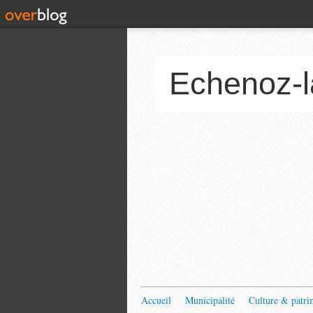
Echenoz-l
Accueil
Municipalité
Culture & patri