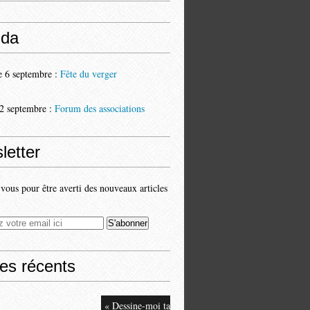
da
 6 septembre :
Fête du verger
2 septembre :
Forum des associations
letter
ous pour être averti des nouveaux articles
les récents
« Dessine-moi ta