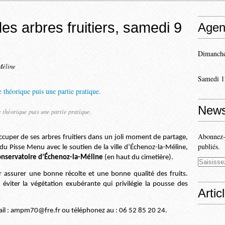
e des arbres fruitiers, samedi 9
Agen
Dimanche
Méline
Samedi 1
News
 théorique puis une partie pratique.
Abonnez-v
ccuper de ses arbres fruitiers dans un joli moment de partage,
publiés.
 du Pisse Menu avec le soutien de la ville d’Échenoz-la-Méline,
conservatoire d’Échenoz-la-Méline
(en haut du cimetière).
our assurer une bonne récolte et une bonne qualité des fruits.
t éviter la végétation exubérante qui privilégie la pousse des
Artic
il : ampm70@fre.fr ou téléphonez au : 06 52 85 20 24.