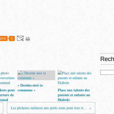
post
0
Rech
« Dessine-moi ta
hoto pour
commune »
Place aux talents des
verture de
parents et enfants au
munal
Diabolo
Les pêcheurs mélinois aux petits soins pour leur rivière