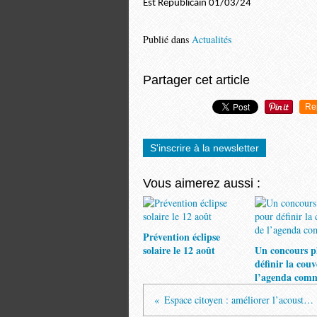
Est Républicain 01/03/24
Publié dans
Actualités
Partager cet article
Re
S'inscrire à la newsletter
Vous aimerez aussi :
Prévention éclipse
solaire le 12 août
Un concours p
définir la cou
l’agenda com
Espace citoyen : améliorer l’acoustique