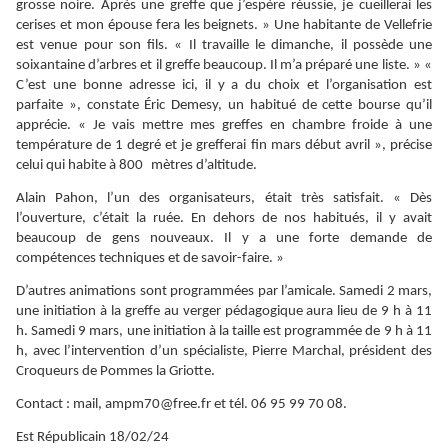
grosse noire. Après une greffe que j’espère réussie, je cueillerai les
cerises et mon épouse fera les beignets. » Une habitante de Vellefrie
est venue pour son fils. « Il travaille le dimanche, il possède une
soixantaine d’arbres et il greffe beaucoup. Il m’a préparé une liste. » «
C’est une bonne adresse ici, il y a du choix et l’organisation est
parfaite », constate Éric Demesy, un habitué de cette bourse qu’il
apprécie. « Je vais mettre mes greffes en chambre froide à une
température de 1 degré et je grefferai fin mars début avril », précise
celui qui habite à 800 mètres d’altitude.
Alain Pahon, l’un des organisateurs, était très satisfait. « Dès
l’ouverture, c’était la ruée. En dehors de nos habitués, il y avait
beaucoup de gens nouveaux. Il y a une forte demande de
compétences techniques et de savoir-faire. »
D’autres animations sont programmées par l’amicale. Samedi 2 mars,
une initiation à la greffe au verger pédagogique aura lieu de 9 h à 11
h. Samedi 9 mars, une initiation à la taille est programmée de 9 h à 11
h, avec l’intervention d’un spécialiste, Pierre Marchal, président des
Croqueurs de Pommes la Griotte.
Contact : mail, ampm70@free.fr et tél. 06 95 99 70 08.
Est Républicain 18/02/24