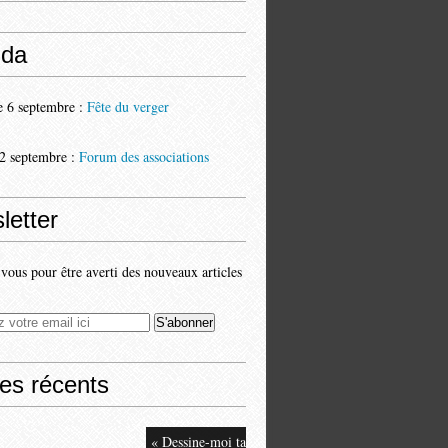
da
 6 septembre :
Fête du verger
2 septembre :
Forum des associations
letter
ous pour être averti des nouveaux articles
les récents
« Dessine-moi ta