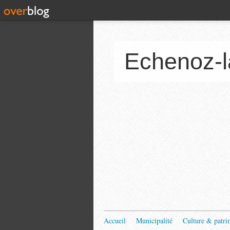
Echenoz-l
Accueil
Municipalité
Culture & patri