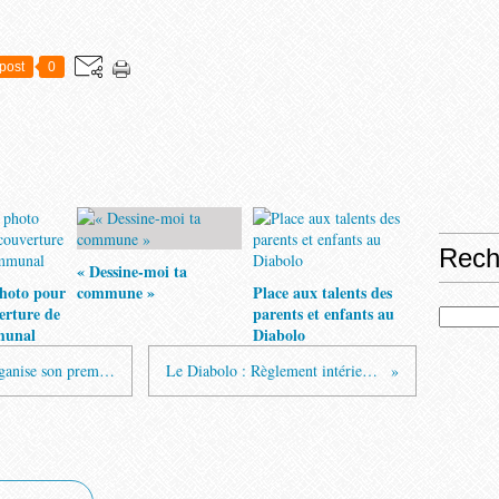
post
0
Rech
« Dessine-moi ta
hoto pour
commune »
Place aux talents des
verture de
parents et enfants au
munal
Diabolo
L’association Les Loupiots de Pont organise son premier marché de Noël
Le Diabolo : Règlement intérieur 2023-2024