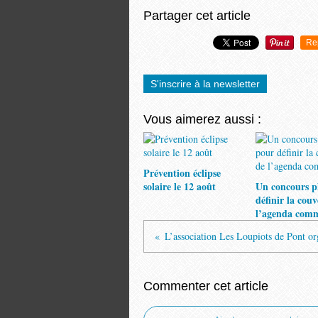
Partager cet article
Re
S'inscrire à la newsletter
Vous aimerez aussi :
Prévention éclipse
solaire le 12 août
Un concours p
définir la cou
l’agenda com
Commenter cet article