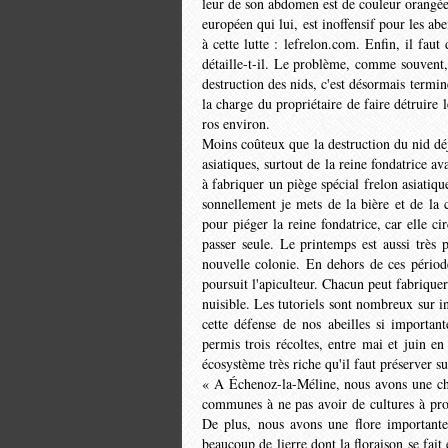
leur de son abdomen est de couleur orangée a
européen qui lui, est inoffensif pour les abei
à cette lutte : lefrelon.com. Enfin, il faut
détaille-t-il. Le problème, comme souvent, r
destruction des nids, c'est dé­sormais termi
la charge du propriétaire de faire détruire 
ros environ.
Moins coûteux que la destruction du nid dé
asiatiques, surtout de la reine fondatrice a
à fabriquer un piège spécial frelon asiatique
sonnellement je mets de la bière et de la c
pour piéger la reine fondatrice, car elle c
passer seule. Le printemps est aussi très 
nouvelle colonie. En dehors de ces période
pour­suit l'apiculteur. Chacun peut fa­briqu
nuisible. Les tuto­riels sont nombreux sur in
cette défense de nos abeilles si importan
permis trois récoltes, entre mai et juin en
écosystème très riche qu'il faut préserver
« A Échenoz-la-Méline, nous avons une cha
com­munes à ne pas avoir de cultures à pro
De plus, nous avons une flore importante 
beaucoup de lierre dont la floraison se fai