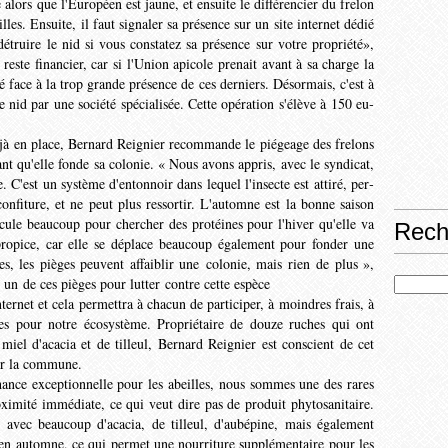
lors que l'Eu­ropéen est jaune, et ensuite le différencier du frelon
lles. Ensuite, il faut signaler sa présence sur un site internet dédié
 détruire le nid si vous constatez sa présence sur votre propriété»,
este financier, car si l'Union apicole prenait avant à sa charge la
né face à la trop grande présence de ces derniers. Désormais, c'est à
le nid par une société spécialisée. Cette opération s'élève à 150 eu­
jà en place, Ber­nard Reignier recommande le piégeage des frelons
vant qu'elle fonde sa colonie. « Nous avons appris, avec le syndicat,
. C'est un système d'entonnoir dans lequel l'insecte est attiré, per­
onfiture, et ne peut plus ressortir. L'automne est la bonne saison
ircule beaucoup pour chercher des protéines pour l'hiver qu'elle va
Rech
propice, car elle se déplace beaucoup égale­ment pour fonder une
s, les pièges peuvent affaiblir une colonie, mais rien de plus »,
er un de ces pièges pour lutter contre cette espèce
ternet et cela per­mettra à chacun de participer, à moindres frais, à
tes pour notre écosystème. Propriétaire de douze ruches qui ont
 miel d'acacia et de tilleul, Bernard Reignier est conscient de cet
 sur la commune.
nce exception­nelle pour les abeilles, nous sommes une des rares
ximité immédiate, ce qui veut dire pas de produit phytosanitaire.
avec beau­coup d'acacia, de tilleul, d'aubé­pine, mais également
t en automne, ce qui permet une nourriture supplémentaire pour les