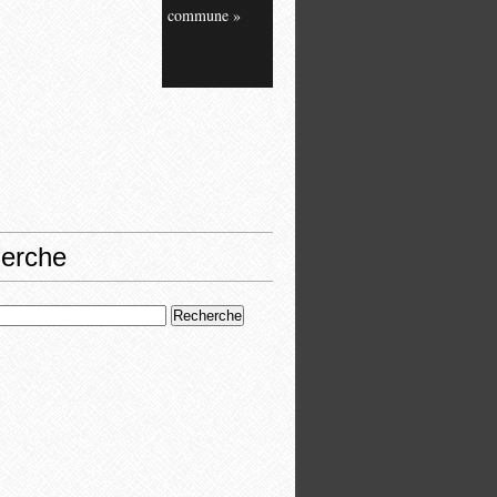
commune »
erche