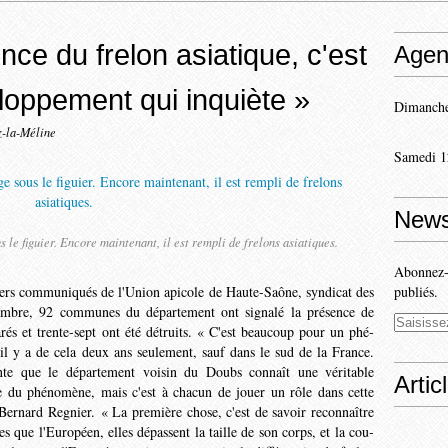
nce du frelon asiatique, c'est
Agen
loppement qui inquiète »
Dimanche
z-la-Méline
Samedi 1
News
 le figuier. Encore maintenant, il est rem­pli de frelons asiatiques.
Abonnez-v
niers commu­niqués de l'Union apicole de Haute-Saône, syndicat des
publiés.
membre, 92 communes du département ont signalé la présence de
arés et trente-sept ont été détruits. « C'est beaucoup pour un phé­
l y a de cela deux ans seulement, sauf dans le sud de la France.
ante que le département voisin du Doubs connaît une véritable
Artic
e du phénomène, mais c'est à cha­cun de jouer un rôle dans cette
e Bernard Regnier. « La première chose, c'est de savoir reconnaître
ues que l'Européen, elles dépassent la taille de son corps, et la cou­