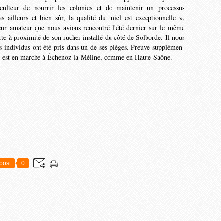
piculteur de nourrir les colonies et de maintenir un processus
 ail­leurs et bien sûr, la qualité du miel est exceptionnelle »,
ultèur amateur que nous avions rencontré l'été dernier sur le même
secte à proximité de son rucher installé du côté de Sol­borde. Il nous
s in­dividus ont été pris dans un de ses pièges. Preuve supplémen­
ation est en marche à Échenoz-la-Méline, comme en Haute-Saône.
post
0