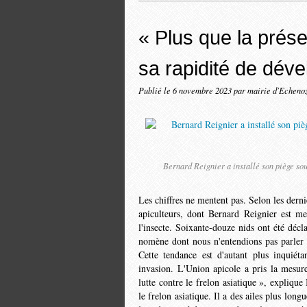
« Plus que la prése
sa rapidité de déve
Publié le
6 novembre 2023
par mairie d'Echeno
Bernard Reignier a installé son piège sous
Les chiffres ne mentent pas. Selon les der
apiculteurs, dont Bernard Rei­gnier est 
l'insecte. Soixante-douze nids ont été décl
nomène dont nous n'entendions pas parler i
Cette tendance est d'autant plus inquiét
invasion. L'Union apicole a pris la mesur
lutte contre le frelon asiatique », expliqu
le frelon asia­tique. Il a des ailes plus long