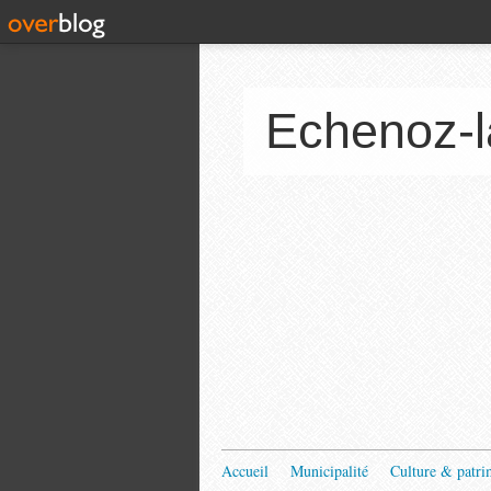
Echenoz-l
Accueil
Municipalité
Culture & patri