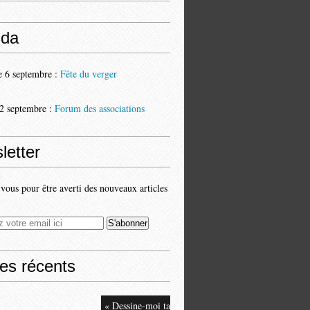
da
 6 septembre :
Fête du verger
2 septembre :
Forum des associations
letter
ous pour être averti des nouveaux articles
les récents
« Dessine-moi ta