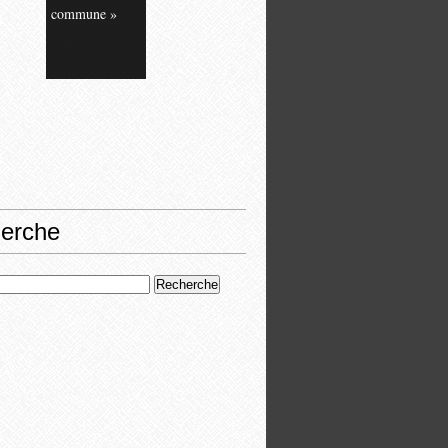
commune »
erche