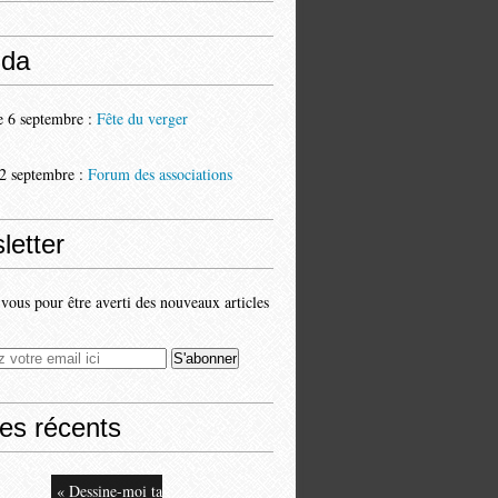
da
 6 septembre :
Fête du verger
2 septembre :
Forum des associations
letter
ous pour être averti des nouveaux articles
les récents
« Dessine-moi ta