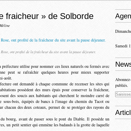
 de fraicheur » de Solborde
Agen
-Méline
Dimanche
Samedi 1
le Rose, ont profité de la fraîcheur du site avant la pause déjeuner.
News
 la préfecture utilise pour nommer ces lieux naturels ou fermés avec
onne peut se rafraîchir quelques heures pour mieux supporter
 mi-août.
Abonnez-v
réfecture ont demandé à chaque commune de recenser les sites qui
publiés.
 habitations possèdent des murs épais pour conserver la fraîcheur,
posent des soucis aux habitants qui cherchent le moindre carré de
 de sous-bois, équipés de bancs à l'image du chemin du Tacot ou
, sur chacun des deux coteaux, permet de se protéger des rayons du
Artic
é du bourg, avant de passer sous le pont du Diable. Il possède un
es, un petit sentier qui emmène les badauds à la grotte de laquelle