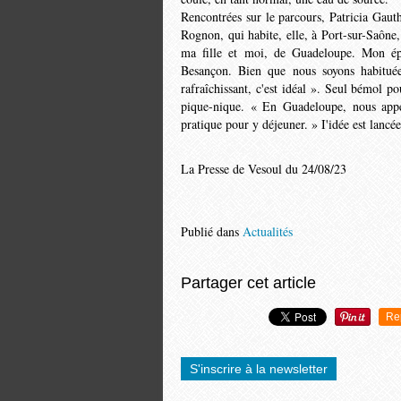
Rencontrées sur le parcours, Patricia Gau
Rognon, qui ha­bite, elle, à Port-sur-Saône,
ma fille et moi, de Guadeloupe. Mon ép
Besançon. Bien que nous soyons habituées
rafraîchissant, c'est idéal ». Seul bémol p
pique-nique. « En Guadeloupe, nous appe­l
pratique pour y déjeuner. » I'idée est lancé
La Presse de Vesoul du 24/08/23
Publié dans
Actualités
Partager cet article
Re
S'inscrire à la newsletter