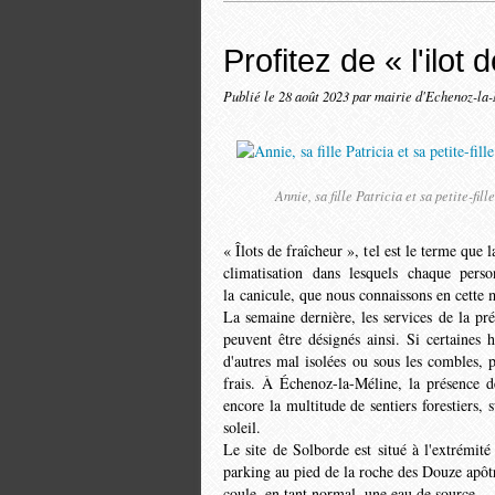
Profitez de « l'ilot
Publié le
28 août 2023
par mairie d'Echenoz-la
Annie, sa fille Patricia et sa petite-fil
« Îlots de fraîcheur », tel est le terme que
climatisation dans lesquels chaque pers
la canicule, que nous connaissons en cette
La semaine dernière, les services de la p
peuvent être dési­gnés ainsi. Si certaines
d'autres mal isolées ou sous les combles, 
frais. À Éche­noz-la-Méline, la présence
encore la multitude de sentiers forestiers
soleil.
Le site de Solborde est situé à l'extrémit
parking au pied de la roche des Douze apôtr
coule, en tant normal, une eau de source.