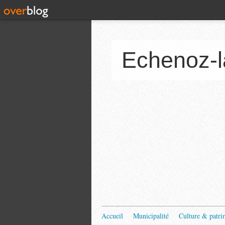
Echenoz-l
Accueil
Municipalité
Culture & patri