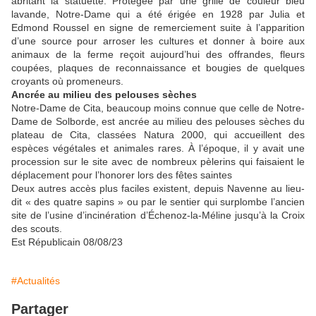
abritant la statuette. Protégée par une grille de couleur bleu
lavande, Notre-Dame qui a été érigée en 1928 par Julia et
Edmond Roussel en signe de remerciement suite à l’apparition
d’une source pour arroser les cultures et donner à boire aux
animaux de la ferme reçoit aujourd’hui des offrandes, fleurs
coupées, plaques de reconnaissance et bougies de quelques
croyants où promeneurs.
Ancrée au milieu des pelouses sèches
Notre-Dame de Cita, beaucoup moins connue que celle de Notre-
Dame de Solborde, est ancrée au milieu des pelouses sèches du
plateau de Cita, classées Natura 2000, qui accueillent des
espèces végétales et animales rares. À l’époque, il y avait une
procession sur le site avec de nombreux pèlerins qui faisaient le
déplacement pour l’honorer lors des fêtes saintes
Deux autres accès plus faciles existent, depuis Navenne au lieu-
dit « des quatre sapins » ou par le sentier qui surplombe l’ancien
site de l’usine d’incinération d’Échenoz-la-Méline jusqu’à la Croix
des scouts.
Est Républicain 08/08/23
#Actualités
Partager