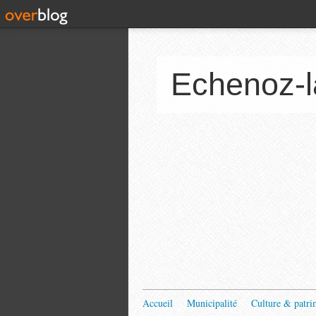
Echenoz-l
Accueil
Municipalité
Culture & patri