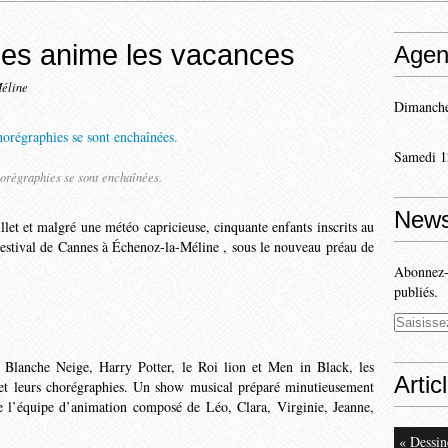
nes anime les vacances
Agen
Méline
Dimanche
Samedi 1
orégraphies se sont enchaînées.
News
llet et malgré une météo capricieuse, cinquante enfants inscrits au
Festival de Cannes à Échenoz-la-Méline , sous le nouveau préau de
Abonnez-v
publiés.
Blanche Neige, Harry Potter, le Roi lion et Men in Black, les
Artic
s et leurs chorégraphies. Un show musical préparé minutieusement
l’équipe d’animation composé de Léo, Clara, Virginie, Jeanne,
« Dessin