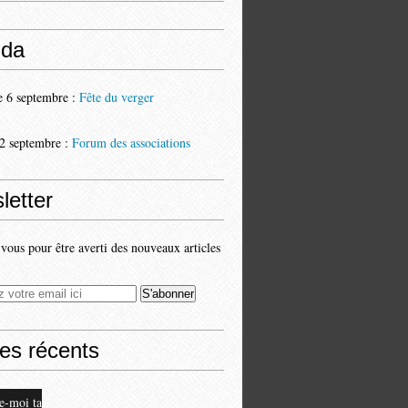
da
 6 septembre :
Fête du verger
2 septembre :
Forum des associations
letter
ous pour être averti des nouveaux articles
les récents
e-moi ta