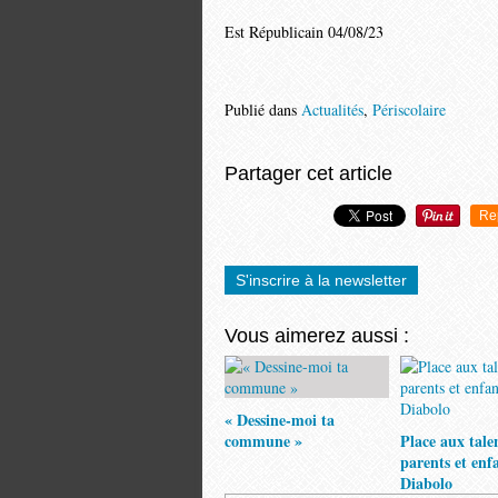
Est Républicain 04/08/23
Publié dans
Actualités
,
Périscolaire
Partager cet article
Re
S'inscrire à la newsletter
Vous aimerez aussi :
« Dessine-moi ta
commune »
Place aux tale
parents et enf
Diabolo