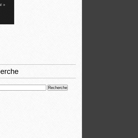
e »
erche