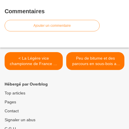
Commentaires
Ajouter un commentaire
< La Légère vice
Peu de bitume et des
championne de France de
parcours en sous-bois au
Team Gym
programme des Foulées
mélinoises >
Hébergé par Overblog
Top articles
Pages
Contact
Signaler un abus
C.G.U.