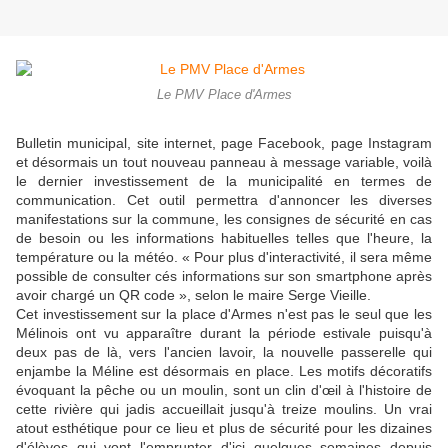
Le PMV Place d'Armes
Bulletin municipal, site internet, page Facebook, page Instagram
et désormais un tout nouveau panneau à message variable, voilà
le dernier investissement de la municipalité en termes de
communication. Cet outil per­mettra d'annoncer les diverses
manifestations sur la commune, les consignes de sécurité en cas
de besoin ou les informations habituelles telles que l'heure, la
température ou la météo. « Pour plus d'interactivité, il sera même
possible de consulter cés infor­mations sur son smartphone après
avoir chargé un QR code », selon le maire Serge Vieille.
Cet investissement sur la place d'Armes n'est pas le seul que les
Mélinois ont vu apparaître du­rant la période estivale puisqu'à
deux pas de là, vers l'ancien la­voir, la nouvelle passerelle qui
enjambe la Méline est désormais en place. Les motifs décoratifs
évoquant la pêche ou un mou­lin, sont un clin d'œil à l'his­toire de
cette rivière qui jadis accueillait jusqu'à treize mou­lins. Un vrai
atout esthétique pour ce lieu et plus de sécurité pour les dizaines
d'élèves qui vont l'emprunter d'ici quelques semaines depuis