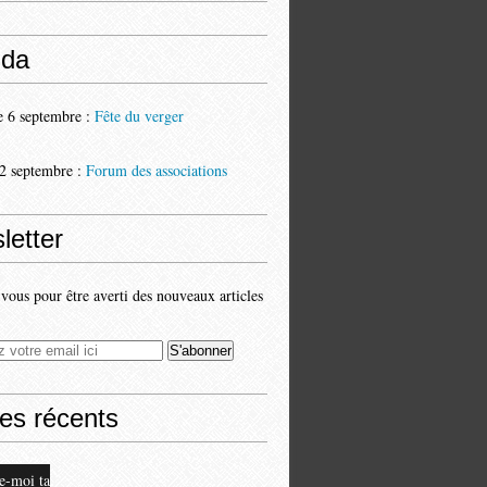
da
 6 septembre :
Fête du verger
2 septembre :
Forum des associations
letter
ous pour être averti des nouveaux articles
les récents
e-moi ta