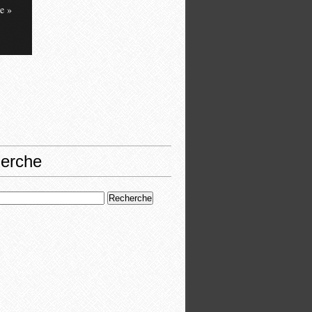
e »
erche