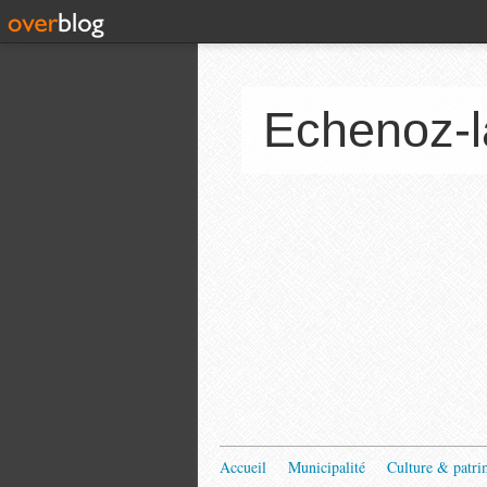
Echenoz-l
Accueil
Municipalité
Culture & patri