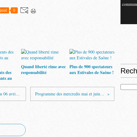
commun
post
0
Quand liberté rime avec
Plus de 900 spectateurs
Rech
nts des
responsabilité
aux Estivales de Saône !
ants au
Compte rendu du Conseil Municipal du 06 avril 2022
Programme des mercredis mai et juin 2022