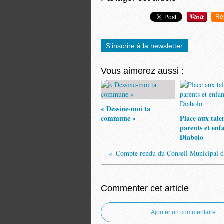
Re
S'inscrire à la newsletter
Vous aimerez aussi :
« Dessine-moi ta
commune »
Place aux tale
parents et enf
Diabolo
Commenter cet article
Ajouter un commentaire