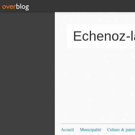
Echenoz-l
Accueil
Municipalité
Culture & patri