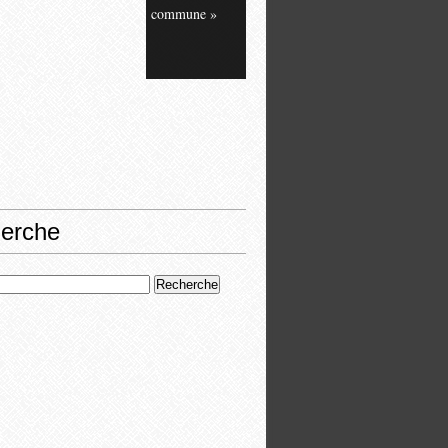
commune »
erche