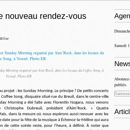
le nouveau rendez-vous
Agen
Dimanche
Méline
Samedi 1
News
day Morning organisé par Aim’Rock, dans les locaux du Coffee Song, à
Vesoul. Photo ER
Abonnez-v
publiés.
u projet : les Sunday Morning. Le principe ? De petits concerts
 Coffee Song, disquaire situé rue du Breuil, dans le centre-ville
day Morning a été faite avec Florentin Nogara, nous venons
le Christophe Dubreuil, président d’Aim’Rock. « Quatre
Artic
ais, dans la mesure où nous espérons aussi renouer avec les
e date pour la fête de la musique à Échenoz-la-Méline qui aura
 de cette soirée reste, pour l’heure, à définir. À noter que