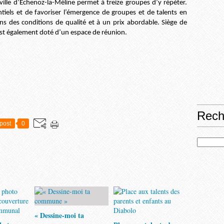
 ville d’Échenoz-la-Méline permet à treize groupes d’y répéter.
tiels et de favoriser l’émergence de groupes et de talents en
ns des conditions de qualité et à un prix abordable. Siège de
 est également doté d’un espace de réunion.
Rech
post
0
« Dessine-moi ta