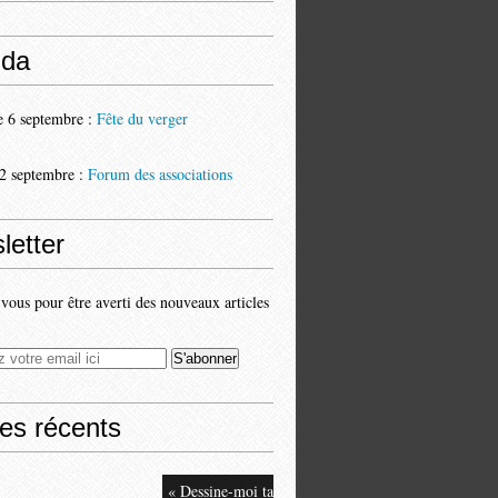
da
 6 septembre :
Fête du verger
2 septembre :
Forum des associations
letter
ous pour être averti des nouveaux articles
les récents
« Dessine-moi ta