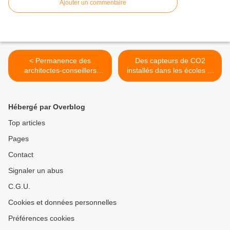
Ajouter un commentaire
< Permanence des
Des capteurs de CO2
architectes-conseillers
installés dans les écoles et
CAUE 70
au périscolaire >
Hébergé par Overblog
Top articles
Pages
Contact
Signaler un abus
C.G.U.
Cookies et données personnelles
Préférences cookies