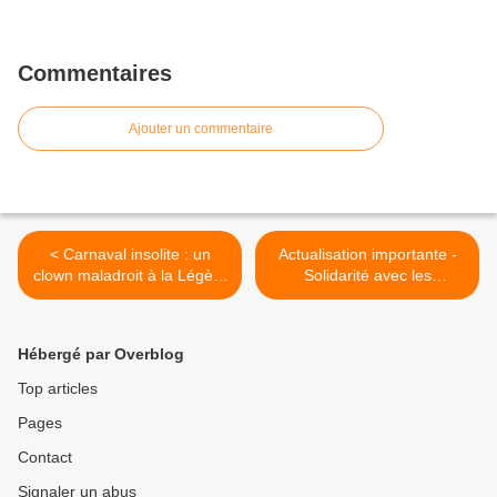
Commentaires
Ajouter un commentaire
< Carnaval insolite : un
Actualisation importante -
clown maladroit à la Légère
Solidarité avec les
mélinoise
populations ukrainiennes et
recensement des offres
d'hébergement de réfugiés
Hébergé par Overblog
Ukrainiens dans la Haute-
Saône >
Top articles
Pages
Contact
Signaler un abus