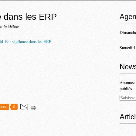
ce dans les ERP
Agen
oz-la-Méline
Dimanche
Samedi 1
News
Abonnez-v
publiés.
post
0
Artic