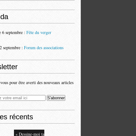
da
 6 septembre :
Fête du verger
2 septembre :
Forum des associations
letter
ous pour être averti des nouveaux articles
les récents
« Dessine-moi ta