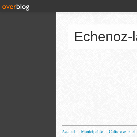
Echenoz-l
Accueil
Municipalité
Culture & patri