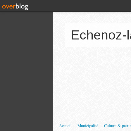
Echenoz-l
Accueil
Municipalité
Culture & patri