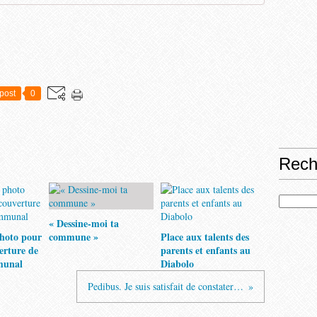
post
0
Rech
« Dessine-moi ta
hoto pour
commune »
Place aux talents des
verture de
parents et enfants au
munal
Diabolo
Pedibus. Je suis satisfait de constater…