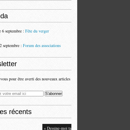
da
 6 septembre :
Fête du verger
2 septembre :
Forum des associations
letter
ous pour être averti des nouveaux articles
les récents
« Dessine-moi ta