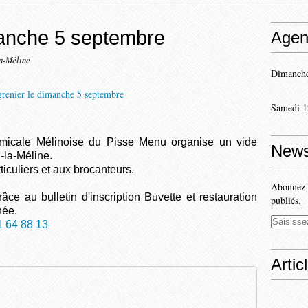
manche 5 septembre
Agen
la-Méline
Dimanche
Samedi 1
micale Mélinoise du Pisse Menu organise un vide
News
-la-Méline.
ticuliers et aux brocanteurs.
Abonnez-v
âce au bulletin d'inscription Buvette et restauration
publiés.
née.
1 64 88 13
Artic