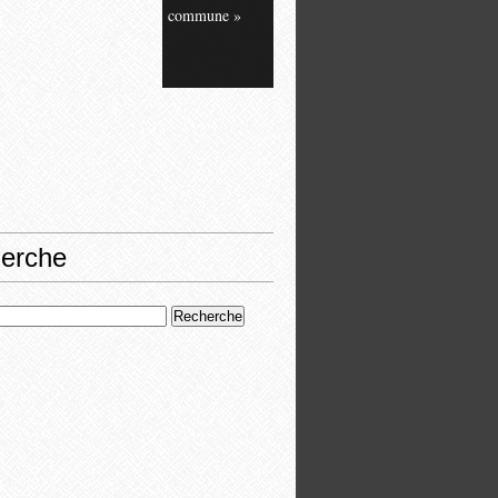
commune »
erche