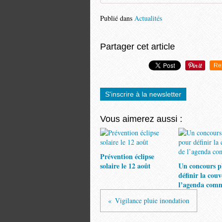
Publié dans
Actualités
Partager cet article
Re
S'inscrire à la newsletter
Vous aimerez aussi :
Prévention éclipse
solaire le 12 août
Un concours p
définir la cou
l’agenda com
Vigilance pluie inondation