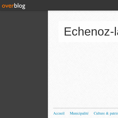
Echenoz-l
Accueil
Municipalité
Culture & patri