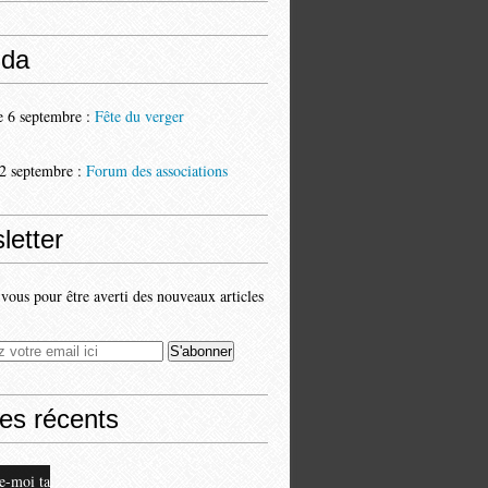
da
 6 septembre :
Fête du verger
2 septembre :
Forum des associations
letter
ous pour être averti des nouveaux articles
les récents
e-moi ta