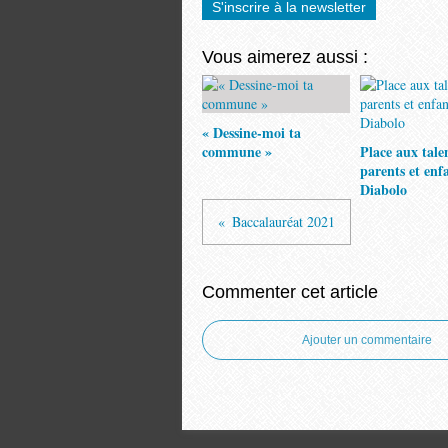
S'inscrire à la newsletter
Vous aimerez aussi :
« Dessine-moi ta
commune »
Place aux tale
parents et enf
Diabolo
Baccalauréat 2021
Commenter cet article
Ajouter un commentaire