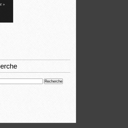
e »
erche