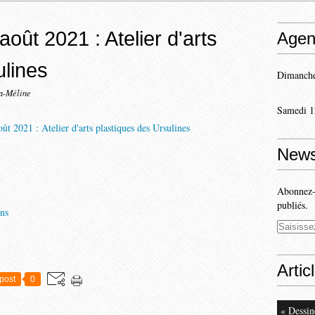
 août 2021 : Atelier d'arts
Agen
ulines
Dimanche
la-Méline
Samedi 1
News
Abonnez-v
publiés.
ons
Artic
post
0
« Dessin