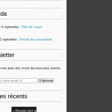
da
 6 septembre :
Fête du verger
2 septembre :
Forum des associations
letter
ous pour être averti des nouveaux articles
les récents
« Dessine-moi ta