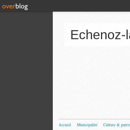
Echenoz-l
Accueil
Municipalité
Culture & patri