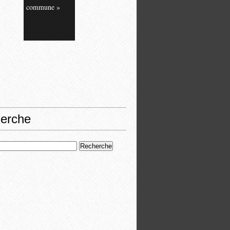
commune »
erche