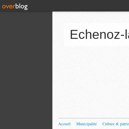
Echenoz-l
Accueil
Municipalité
Culture & patri