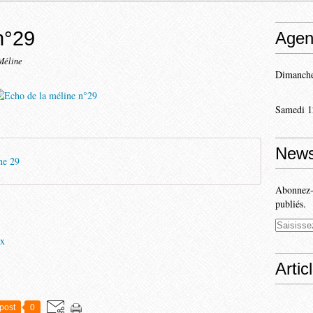
n°29
Agen
Méline
Dimanche
Samedi 1
News
ne 29
Abonnez-v
publiés.
ux
Artic
post
0