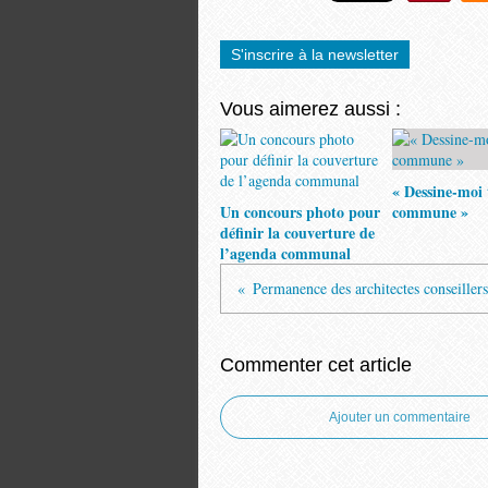
S'inscrire à la newsletter
Vous aimerez aussi :
« Dessine-moi 
Un concours photo pour
commune »
définir la couverture de
l’agenda communal
Commenter cet article
Ajouter un commentaire