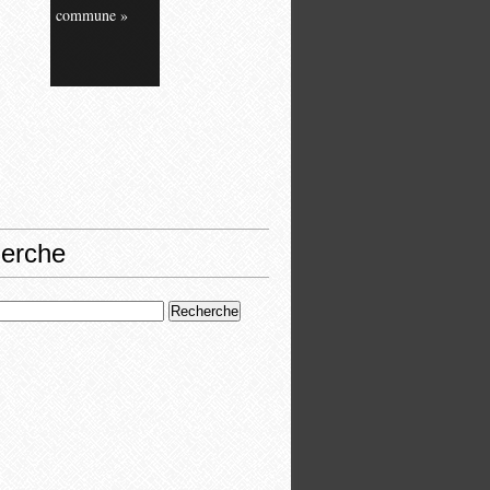
commune »
erche