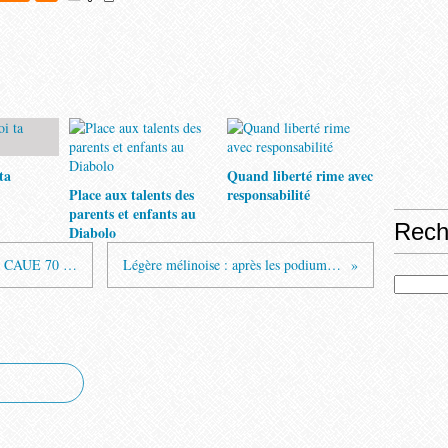
ta
Quand liberté rime avec
Place aux talents des
responsabilité
parents et enfants au
Rech
Diabolo
Permanence des architectes conseillers CAUE 70 3ème trimestre 2021
Légère mélinoise : après les podiums, gala dimanche