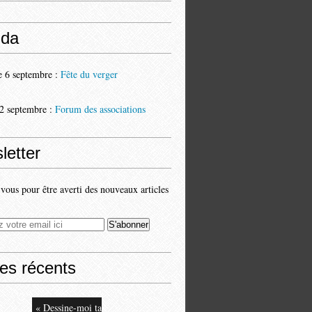
da
 6 septembre :
Fête du verger
2 septembre :
Forum des associations
letter
ous pour être averti des nouveaux articles
les récents
« Dessine-moi ta