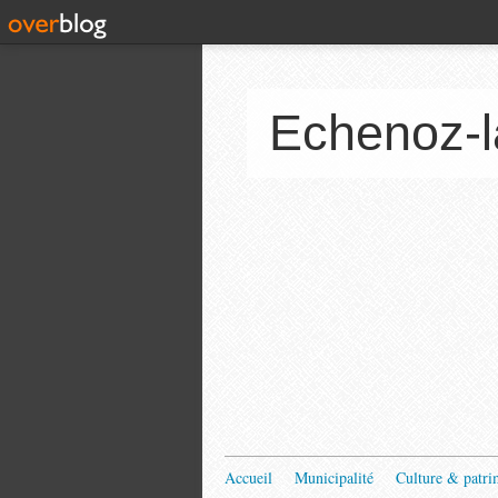
Echenoz-l
Accueil
Municipalité
Culture & patri