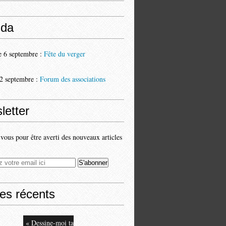
da
 6 septembre :
Fête du verger
2 septembre :
Forum des associations
letter
ous pour être averti des nouveaux articles
les récents
« Dessine-moi ta