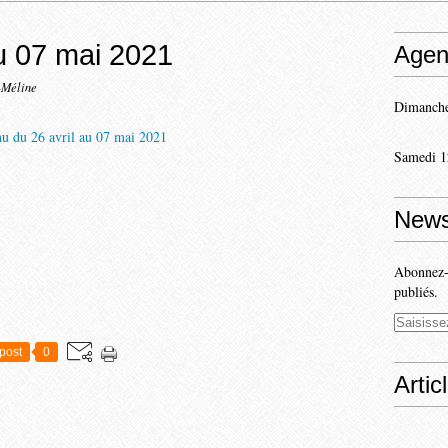
u 07 mai 2021
Agen
-Méline
Dimanche
Samedi 1
News
Abonnez-v
publiés.
post
0
Artic