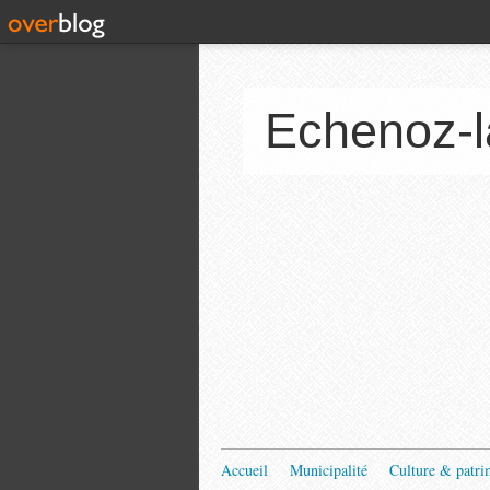
Echenoz-l
Accueil
Municipalité
Culture & patri