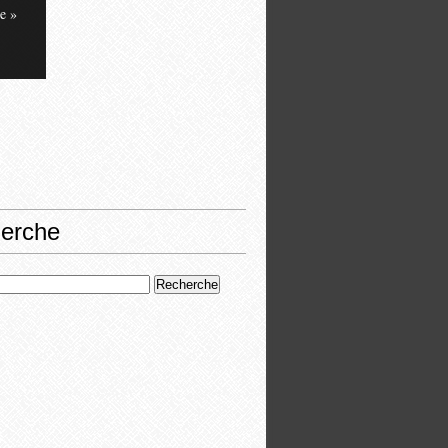
e »
erche