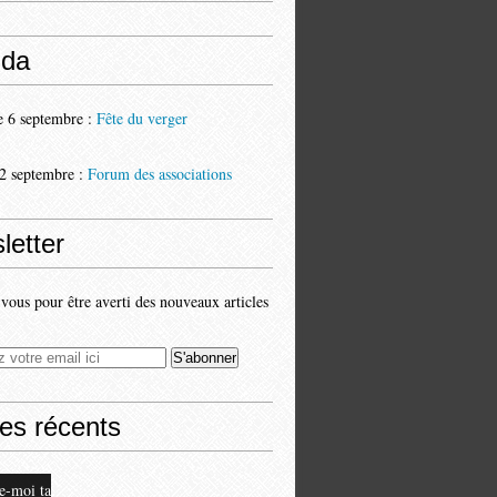
da
 6 septembre :
Fête du verger
2 septembre :
Forum des associations
letter
ous pour être averti des nouveaux articles
les récents
e-moi ta