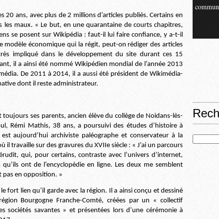
commun
 20 ans, avec plus de 2 millions d’articles publiés. Certains en
s les maux. « Le but, en une quarantaine de courts chapitres,
 se posent sur Wikipédia : faut-il lui faire confiance, y a-t-il
 le modèle économique qui la régit, peut-on rédiger des articles
 très impliqué dans le développement du site durant ces 15
ant, il a ainsi été nommé Wikipédien mondial de l’année 2013
imédia. De 2011 à 2014, il a aussi été président de Wikimédia-
ative dont il reste administrateur.
Rech
t toujours ses parents, ancien élève du collège de Noidans-lès-
ul, Rémi Mathis, 38 ans, a poursuivi des études d’histoire à
l est aujourd’hui archiviste paléographe et conservateur à la
 il travaille sur des gravures du XVIIe siècle : « J’ai un parcours
rudit, qui, pour certains, contraste avec l’univers d’internet,
s qu’ils ont de l’encyclopédie en ligne. Les deux me semblent
 pas en opposition. »
e le fort lien qu’il garde avec la région. Il a ainsi conçu et dessiné
le région Bourgogne Franche-Comté, créées par un « collectif
des sociétés savantes » et présentées lors d’une cérémonie à