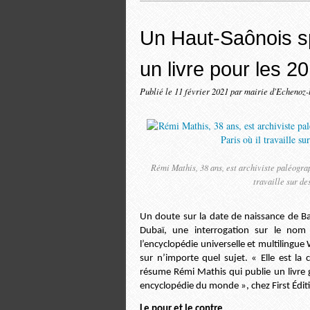
Un Haut-Saônois sp
un livre pour les 2
Publié le
11 février 2021
par mairie d'Echenoz-
Rémi Mathis, 38 ans, est archiviste paléograp
travaille sur d
U n doute sur la date de naissance de Bau
Dubaï, une interrogation sur le nom 
l’encyclopédie universelle et multilingue
sur n’importe quel sujet. « Elle est l
résume Rémi Mathis qui publie un livre g
encyclopédie du monde », chez First Édit
Le pour et le contre