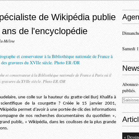
écialiste de Wikipédia publie
Agen
0 ans de l'encyclopédie
Dimanche
la-Méline
Samedi 1
News
he et conservateur à la Bibliothèque nationale de France à Paris où il
es gravures du XVIIe siècle. Photo ER /DR
Abonnez-v
publiés.
delaire, une colle sur la hauteur du gratte-ciel Burj Khalifa à
scientifique de la courgette ? Créée le 15 janvier 2001,
 Wikipédia permet d’avoir à une portée de clic des informations
a compagne de nos recherches documentaires du quotidien »,
Artic
rand public, « Wikipédia, dans les coulisses de la plus grande
ions.
« Dessin