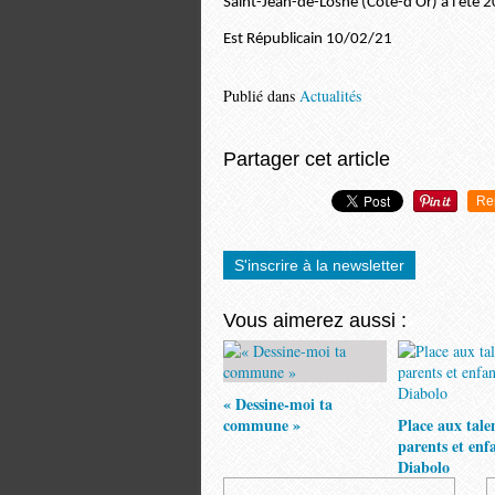
Saint-Jean-de-Losne (Côte-d’Or) à l’été 
Est Républicain 10/02/21
Publié dans
Actualités
Partager cet article
Re
S'inscrire à la newsletter
Vous aimerez aussi :
« Dessine-moi ta
commune »
Place aux tale
parents et enf
Diabolo