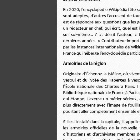
En 2020, l’encyclopédie Wikipédia fête ses
sont adeptes, d’autres l’accusent de tou
est de répondre aux questions que les gens
un rédacteur en chef, qui écrit, quel est
sur soi-même… ? », décrit l’auteur, «
dernières années. » Contributeur import
par les instances internationales de Wik
France qui héberge l’encyclopédie particip
Armoiries de la région
Originaire d’Échenoz-la-Méline, où viven
Vesoul et du lycée des Haberges à Veso
l’École nationale des Chartes à Paris. I
Bibliothèque nationale de France à Paris où
qui étonne. J’exerce un métier sérieux, é
plus directement avec l’image de fouilli
pourtant aller complètement ensemble et
S’il est installé dans la capitale, il rappell
les armoiries officielles de la nouvel
d’historiens et d’archivistes membres 