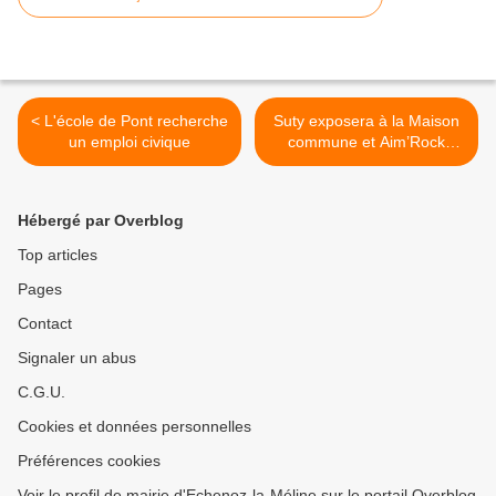
< L'école de Pont recherche
Suty exposera à la Maison
un emploi civique
commune et Aim’Rock
maintient ses deux concerts
>
Hébergé par Overblog
Top articles
Pages
Contact
Signaler un abus
C.G.U.
Cookies et données personnelles
Préférences cookies
Voir le profil de mairie d'Echenoz-la-Méline sur le portail Overblog