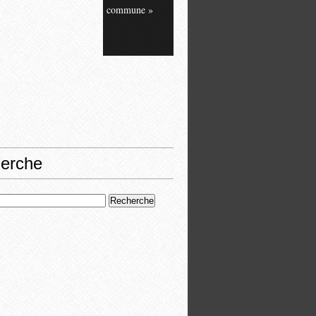
commune »
erche