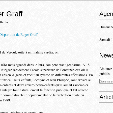
r Graff
Agen
-Méline
Dimanche
Samedi 1
l de Vesoul, suite à un malaise cardiaque.
News
m (68) mais agrandi dans le Jura, son père étant gendarme. À 18
Abonnez-v
r intégrer rapidement l’école supérieure de Fontainebleau où il
publiés.
ux ans en Algérie et vécut au rythme de différentes affectations. En
itutrice. Deux enfants, Jocelyne et Jean Philippe, sont arrivés au
its-enfants et deux arrière-petits-enfants qu’il aimait rassembler
l intègre tout naturellement la fonction publique et fut attaché
er comme directeur départemental de la protection civile en
Artic
en 1989.
ment, généreux et accueillant.