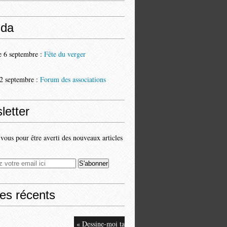
da
 6 septembre :
Fête du verger
2 septembre :
Forum des associations
letter
ous pour être averti des nouveaux articles
les récents
« Dessine-moi ta