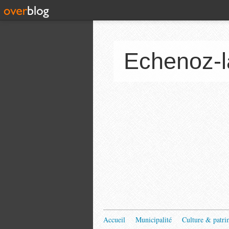
Echenoz-l
Accueil
Municipalité
Culture & patri