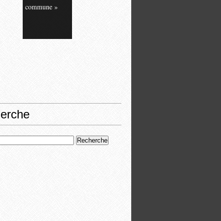
commune »
erche