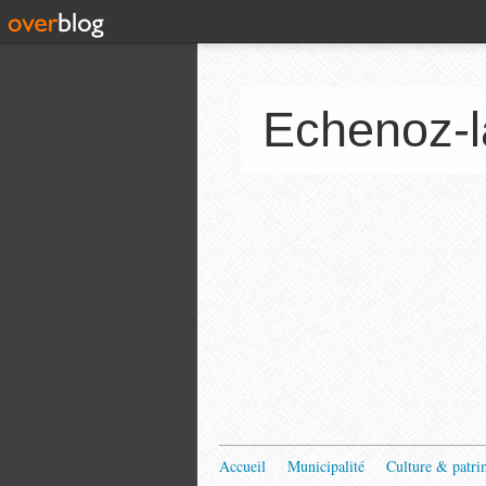
Echenoz-l
Accueil
Municipalité
Culture & patri