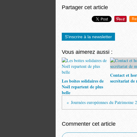
Partager cet article
Re
S'inscrire à la newsletter
Vous aimerez aussi :
Contact et hor
Les boites solidaires de
secrétariat de
Noël repartent de plus
belle
Journées européennes du Patrimoine 
Commenter cet article