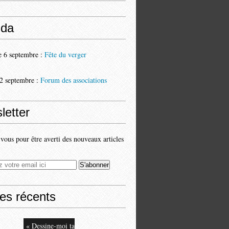
da
 6 septembre :
Fête du verger
2 septembre :
Forum des associations
letter
ous pour être averti des nouveaux articles
les récents
« Dessine-moi ta