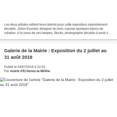
Les deux artistes mêlent leurs talents pour cette exposition naturellement
décalée. Julien Euvrard, designer du bois, expose quelques bijoux de
création. A la lueur de ses lampes, Stocks, photographe décalée à posé sur
les murrs des photos, vraies prises...
Galerie de la Mairie : Exposition du 2 juillet au
31 août 2018
Publié le 04/07/2018 à 22:52
Par
mairie d'Echenoz-la-Méline