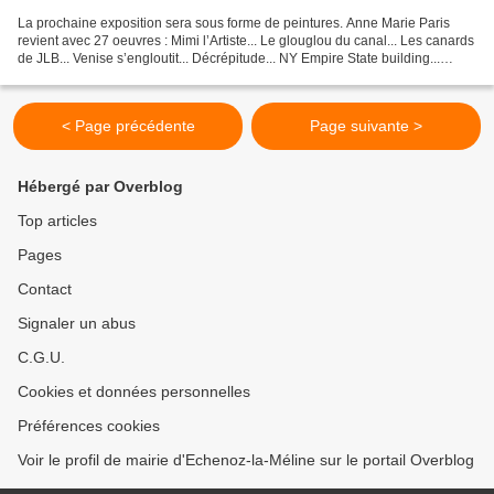
La prochaine exposition sera sous forme de peintures. Anne Marie Paris
revient avec 27 oeuvres : Mimi l’Artiste... Le glouglou du canal... Les canards
de JLB... Venise s’engloutit... Décrépitude... NY Empire State building...
L'artiste sera présente les...
< Page précédente
Page suivante >
Hébergé par Overblog
Top articles
Pages
Contact
Signaler un abus
C.G.U.
Cookies et données personnelles
Préférences cookies
Voir le profil de mairie d'Echenoz-la-Méline sur le portail Overblog