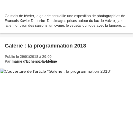
Ce mois de février, la galerie accueille une exposition de photographies de
Francois Xavier Deharbe. Des images prises autour du lac de Vaivre, ça et
là, en fonction des saisons, un cygne, le végétal qui joue avec la lumière, un
lieu au gré des 4 sai...
Galerie : la programmation 2018
Publié le 29/01/2018 à 20:00
Par
mairie d'Echenoz-la-Méline