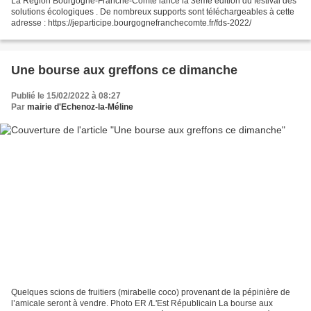
La Région Bourgogne-Franche-Comté lance la 3ème édition du festival des
solutions écologiques . De nombreux supports sont téléchargeables à cette
adresse : https://jeparticipe.bourgognefranchecomte.fr/fds-2022/
Une bourse aux greffons ce dimanche
Publié le 15/02/2022 à 08:27
Par
mairie d'Echenoz-la-Méline
Quelques scions de fruitiers (mirabelle coco) provenant de la pépinière de
l’amicale seront à vendre. Photo ER /L'Est Républicain La bourse aux