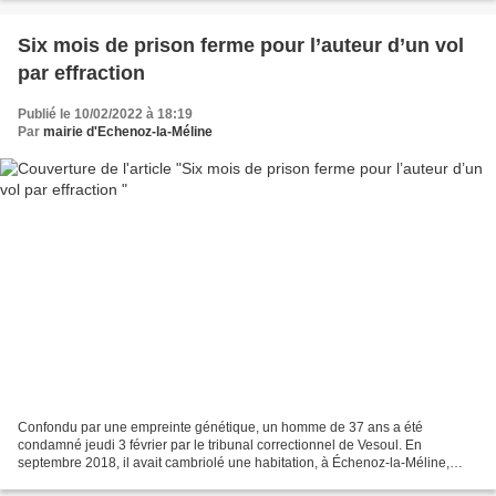
Six mois de prison ferme pour l’auteur d’un vol
par effraction
Publié le 10/02/2022 à 18:19
Par
mairie d'Echenoz-la-Méline
Confondu par une empreinte génétique, un homme de 37 ans a été
condamné jeudi 3 février par le tribunal correctionnel de Vesoul. En
septembre 2018, il avait cambriolé une habitation, à Échenoz-la-Méline,
pendant que les propriétaires dormaient à l’étage. «...