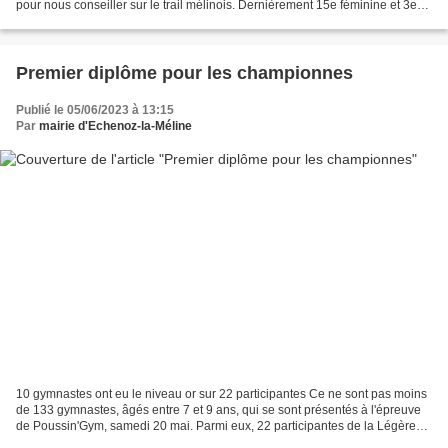
pour nous conseiller sur le trail mélinois. Dernièrement 15e féminine et 3e
de sa catégorie, lors du...
Premier diplôme pour les championnes
Publié le 05/06/2023 à 13:15
Par
mairie d'Echenoz-la-Méline
10 gymnastes ont eu le niveau or sur 22 participantes Ce ne sont pas moins
de 133 gymnastes, âgés entre 7 et 9 ans, qui se sont présentés à l'épreuve
de Poussin'Gym, samedi 20 mai. Parmi eux, 22 participantes de la Légère
mélinoise. Les gymnastes se...