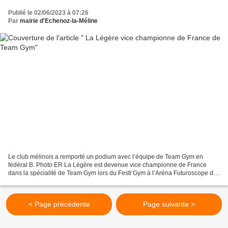
Publié le 02/06/2023 à 07:26
Par
mairie d'Echenoz-la-Méline
Le club mélinois a remporté un podium avec l’équipe de Team Gym en
fédéral B. Photo ER La Légère est devenue vice championne de France
dans la spécialité de Team Gym lors du Festi’Gym à l’Aréna Futuroscope de
Poitiers. Le club mélinois a remporté un...
< Page précédente
Page suivante >