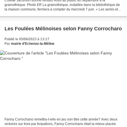
Colette Jacomon donne rendez-vous au public en septembre à la
grainothèque. Photo ER La grainothèque, installée dans la bibliothèque de
la maison commune, fermera à compter du mercredi 7 juin. « Les semis et
plantations se font au printemps, et désormais,...
Les Foulées Mélinoises selon Fanny Corrocharo
Publié le 05/06/2023 à 13:17
Par
mairie d'Echenoz-la-Méline
Fanny Corrochano remettra-t-elle en jeu son titre cette année? Avec deux
victoires sur trois par ticipations, Fanny Corrochano était la mieux placée