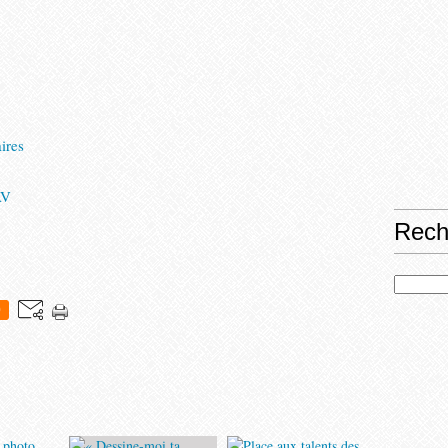
ires
AV
Rech
0