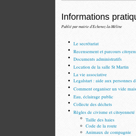
Informations prati
Publié par mairie d'Echenoz-la-Méline
Le secrétariat
Recensement et parcours citoyen
Documents administratifs
Location de la salle St Martin
La vie associative
Legalstart : aide aux personnes 
Comment organiser un vide mai
Eau, éclairage public
Collecte des déchets
Règles de civisme et citoyenneté
Taille des haies
Code de la route
Animaux de compagnie