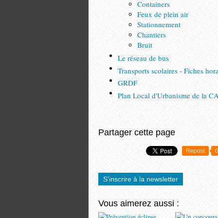
Containers
Feux de plein air
Stationnement
Chantiers
Bruit
Le réseau de bus
Transports scolaires - Fiches hora
GRDF
Plan Local d'Urbanisme de la C
Partager cette page
Repost
S'inscrire à la newsletter
Vous aimerez aussi :