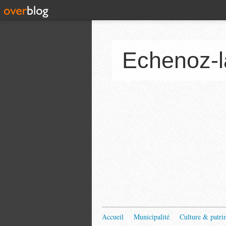
Echenoz-l
Accueil
Municipalité
Culture & patri