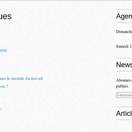
ques
Agen
Dimanche
Samedi 1
neté
News
dans le monde du travail
Abonnez-v
son ?
publiés.
:
Artic