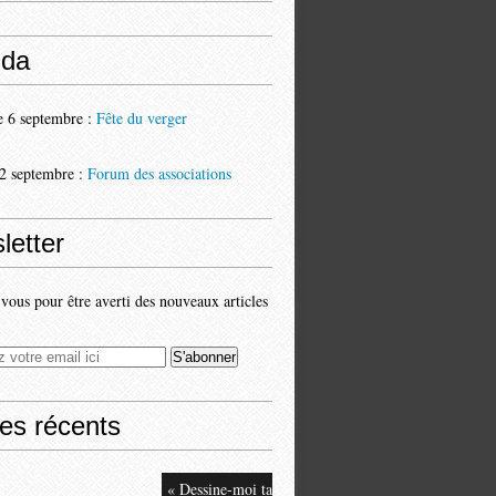
da
 6 septembre :
Fête du verger
2 septembre :
Forum des associations
letter
ous pour être averti des nouveaux articles
les récents
« Dessine-moi ta