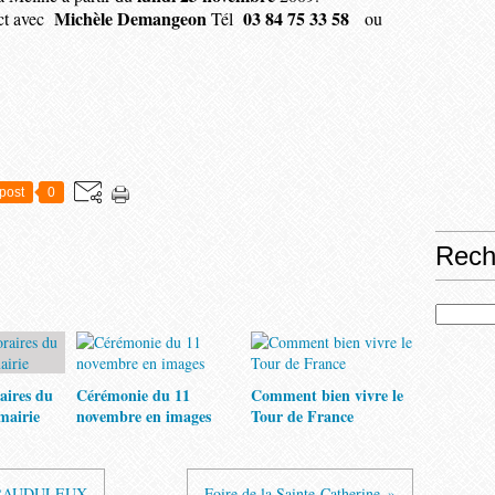
Michèle Demangeon
03 84 75 33 58
act avec
Tél
ou
post
0
Rech
aires du
Cérémonie du 11
Comment bien vivre le
 mairie
novembre en images
Tour de France
FRAUDULEUX
Foire de la Sainte-Catherine