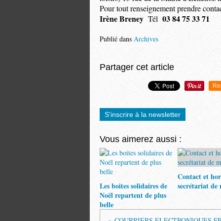
Pour tout renseignement prendre cont
Irène Breney
03 84 75 33 71
Tél
Publié dans
Archives
Partager cet article
Re
S'inscrire à la newsletter
Vous aimerez aussi :
Contact et hor
Les boites solidaires de
secrétariat de
Noël repartent de plus
belle
COURRIERS ELECTRONIQUES 