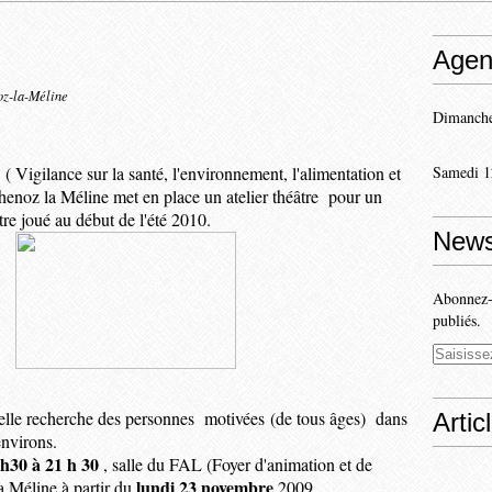
Agen
oz-la-Méline
Dimanche
C
( Vigilance sur la santé, l'environnement, l'alimentation et
Samedi 1
enoz la Méline met en place un atelier théâtre pour un
tre joué au début de l'été 2010.
News
Abonnez-v
publiés.
 elle recherche des personnes motivée
s
(de tous âges) dans
Artic
environs.
 h30 à 21 h 30
, salle du FAL (Foyer d'animation et de
lundi 23 novembre
la Méline à partir du
2009.