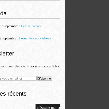
da
 6 septembre :
Fête du verger
2 septembre :
Forum des associations
letter
ous pour être averti des nouveaux articles
les récents
« Dessine-moi ta