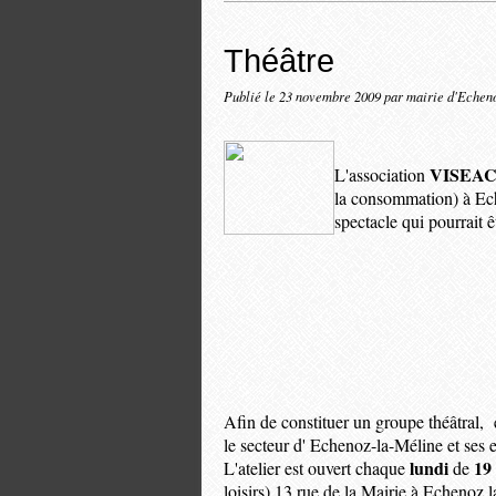
Théâtre
Publié le
23 novembre 2009
par mairie d'Echen
VISEA
L'association
la
consommation) à Ech
spectacle qui pourrait ê
Afin de constituer un groupe théâtral,
le secteur
d' Echenoz-la-Méline et ses 
lundi
19
L'atelier est ouvert chaque
de
loisirs) 13 rue de la Mairie à Echenoz 