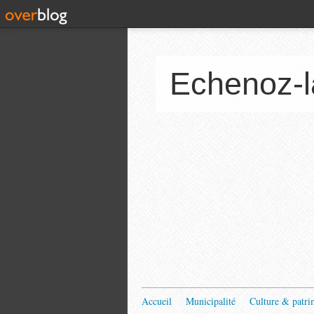
Echenoz-l
Accueil
Municipalité
Culture & patri