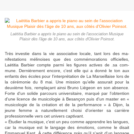
Laëtitia Barbier a appris le piano au sein de l'association Musique
Plaisir dès l'âge de 10 ans, aux côtés d'Olivier Poinsot.
Très investie dans la vie asso­ciative locale, tant lors des ma­
nifestations mélinoises que des commémorations officielles,
Laëtitia Barbier compte parmi les figures actives de .sa com­
mune. Dernièrement encore, c'est elle qui a donné le ton aux
enfants des écoles pour l'inter­prétation de La Marseillaise lors de
la cérémonie du 8 mai. Une mission qu'elle assurait pour la
deuxième fois, remplaçant ainsi Bruno Liégeon en son absence.
Forte d'un solide parcours uni­versitaire, marqué par l'obten­tion
d'une licence de musicolo­gie à Besançon puis d'un master en «
musicologie de la création et de la performance » à Dijon, la
jeune femme a naturellement choisi d'orienter sa carrière
professionnelle vers cet univers cap­tivant.
« Étudier la musique, c'est un peu comme apprendre les lan­gues,
car la musique est le lan­gage des émotions, comme le disait
Emmanuel Kant. À cette différence près qu'il s'agit d'un langage