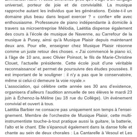
universel, porteur de joie et de convivialité. La musique
rapproche autant les in­dividus que les générations. Existe-t-il un
domaine plus beau dans lequel exercer ? » confie+ elle avec
enthousiasme. Professeure de piano indépen­dante à domicile à
travers sa mi­croentreprise Mélodia, Laëtitia dispense également
des cours à l'école de musique de Navenne, au Carrefour de la
musique à Pusey, ainsi qu'à Musique Plai­sir depuis maintenant
deux ans. Pour elle, enseigner chez Mu­sique Plaisir résonne
comme un juste retour des choses. « J'ai commencé le piano ici,
à l'âge de 10 ans, avec Olivier Poinsot, le fils de Marie-Christine
Clouet, l'actuelle présidente. Cette école jouit d'une véritable
reconnais­sance' et permet de poursuivre des études poussées. Il
est im­portant de le souligner : il n'y a pas que le conservatoire,
même si celui-ci demeure la voie royale.»
L'association, qui célèbre cette année ses 30 ans d'existence,
organisera d'ailleurs l'audition an­nuelle de ses élèves le mardi 23
juin à Échenoz-la-Méline (au 18 rue du Collège). Un événement
convivial et ouvert à tous.
Laëtitia Barbier ne consacre pas uniquement son temps à l'ensei­
gnement. Membre de l'orchestre de Musique Plaisir, cette mul­ti-
instrumentiste touche-à-tout pratique aussi la guitare, la bat­terie,
l'alto et le chant. Elle s'épa­nouit également dans la danse folle et
chante au sein de deux chorales : La Cantarelle à Vesoul et Les