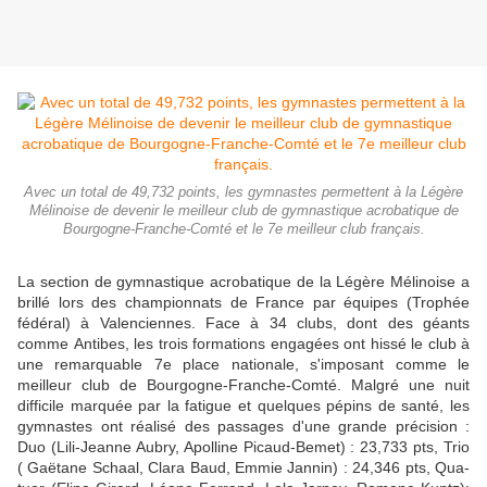
Avec un total de 49,732 points, les gymnastes permettent à la Légère
Mélinoise de devenir le meilleur club de gymnastique acrobatique de
Bourgogne-Franche-Comté et le 7e meilleur club français.
La section de gymnastique acro­batique de la Légère Mélinoise a
brillé lors des championnats de France par équipes (Trophée
fédéral) à Valenciennes. Face à 34 clubs, dont des géants
comme Antibes, les trois for­mations engagées ont hissé le club à
une remarquable 7e place nationale, s'imposant comme le
meilleur club de Bour­gogne-Franche-Comté. Malgré une nuit
difficile mar­quée par la fatigue et quelques pépins de santé, les
gymnastes ont réalisé des passages d'une grande précision :
Duo (Li­li-Jeanne Aubry, Apolline Pi­caud-Bemet) : 23,733 pts, Trio
( Gaëtane Schaal, Clara Baud, Emmie Jannin) : 24,346 pts, Qua­