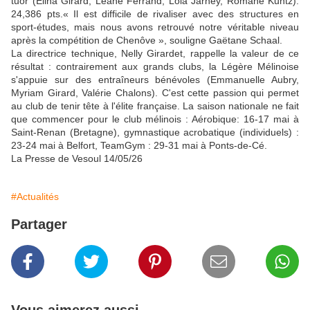
tuor (Elina Girard, Léane Ferrand, Lola Jarney, Romane Kuntz):
24,386 pts.« Il est diffi­cile de rivaliser avec des struc­tures en
sport-études, mais nous avons retrouvé notre véritable niveau
après la compétition de Chenôve », souligne Gaëtane Schaal.
La directrice technique, Nelly Girardet, rappelle la valeur de ce
résultat : contrairement aux grands clubs, la Légère Méli­noise
s'appuie sur des entraî­neurs bénévoles (Emmanuelle Aubry,
Myriam Girard, Valérie Chalons). C'est cette passion qui permet
au club de tenir tête à l'élite française. La saison nationale ne fait
que commencer pour le club mélinois : Aéro­bique: 16-17 mai à
Saint-Renan (Bretagne), gymnastique acroba­tique (individuels) :
23-24 mai à Belfort, TeamGym : 29-31 mai à Ponts-de-Cé.
La Presse de Vesoul 14/05/26
#Actualités
Partager