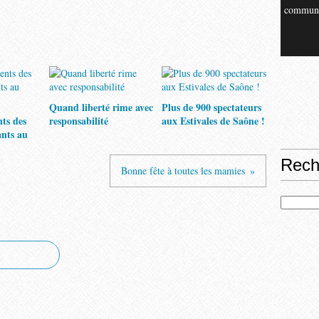
commun
Quand liberté rime avec
Plus de 900 spectateurs
nts des
responsabilité
aux Estivales de Saône !
ants au
Rech
Bonne fête à toutes les mamies