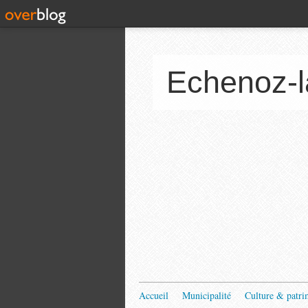
Echenoz-l
Accueil
Municipalité
Culture & patri