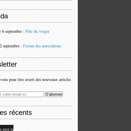
da
 6 septembre :
Fête du verger
2 septembre :
Forum des associations
letter
ous pour être averti des nouveaux articles
les récents
e-moi ta