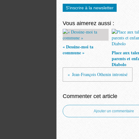
S'inscrire à la newsletter
Vous aimerez aussi :
« Dessine-moi ta
commune »
Place aux tale
parents et enf
Diabolo
Jean-François Othenin intronisé
Commenter cet article
Ajouter un commentaire