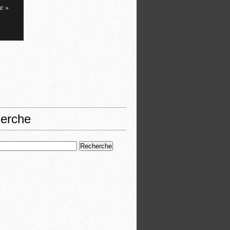
e »
erche