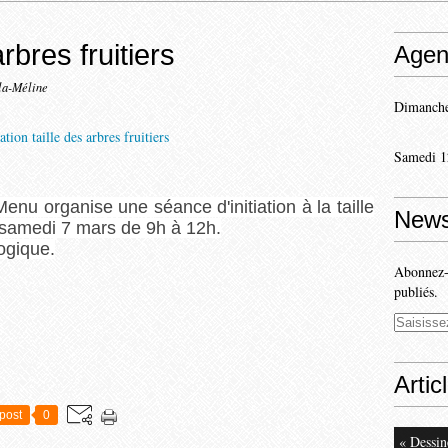
arbres fruitiers
Agen
la-Méline
Dimanche
Samedi 1
enu organise une séance d'initiation à la taille
News
s samedi 7 mars de 9h à 12h.
ogique.
Abonnez-v
publiés.
Artic
post
0
« Dessin