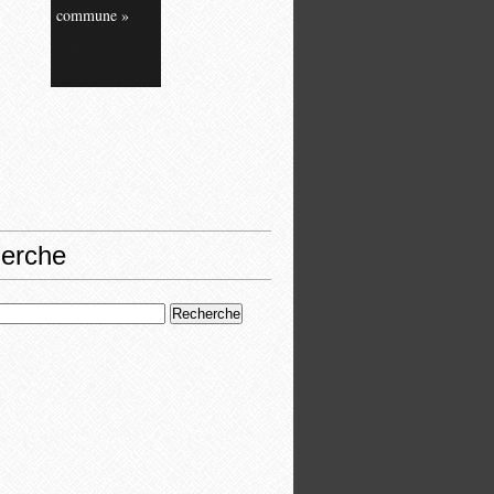
commune »
erche