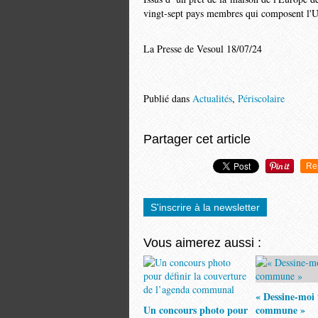
vingt-sept pays membres qui composent l
La Presse de Vesoul 18/07/24
Publié dans
Actualités
,
Périscolaire
Partager cet article
Re
S'inscrire à la newsletter
Vous aimerez aussi :
« Dessine-moi 
Un concours photo pour
commune »