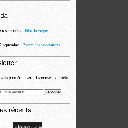
da
 6 septembre :
Fête du verger
2 septembre :
Forum des associations
letter
ous pour être averti des nouveaux articles
les récents
« Dessine-moi ta