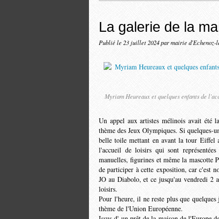
La galerie de la ma
Publié le
23 juillet 2024
par mairie d'Echenoz-
Myriam Heureaux et quelques enfants de l'accu
Un appel aux artistes mélinois avait été l
thème des Jeux Olympiques. Si quelques-uns
belle toile mettant en avant la tour Eiffel
l'accueil de loisirs qui sont représentée
manuelles, figurines et même la mascotte P
de participer à cette exposition, car c'est no
JO au Diabolo, et ce jusqu'au vendredi 2 a
loisirs.
Pour l'heure, il ne reste plus que quelques
thème de l'Union Européenne.
Issus d' un prêt de la maison de l'Europe de