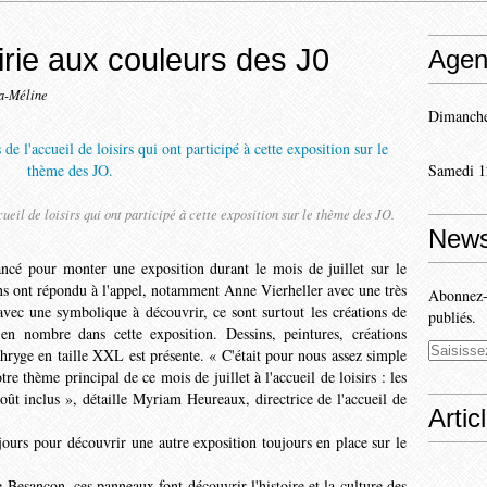
irie aux couleurs des J0
Agen
la-Méline
Dimanche
Samedi 1
eil de loisirs qui ont participé à cette exposition sur le thème des JO.
News
ancé pour monter une exposition durant le mois de juillet sur le
 ont répondu à l'appel, notam­ment Anne Vierheller avec une très
Abonnez-v
 avec une symbolique à découvrir, ce sont sur­tout les créations de
publiés.
s en nombre dans cette exposition. Dessins, peintures, créations
hryge en taille XXL est présente. « C'était pour nous assez simple
tre thème principal de ce mois de juillet à l'accueil de loisirs : les
oût inclus », détaille Myriam Heureaux, directrice de l'accueil de
Artic
 jours pour découvrir une autre exposition toujours en place sur le
 Besançon, ces panneaux font découvrir l'his­toire et la culture des