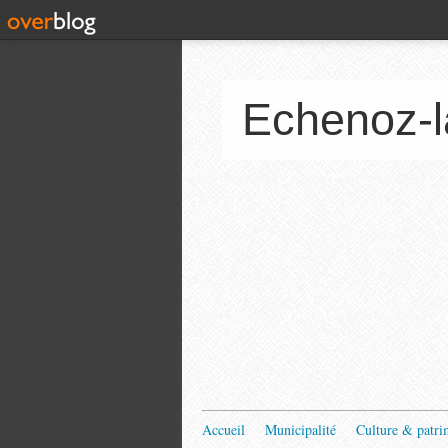
Echenoz-l
Accueil
Municipalité
Culture & patri