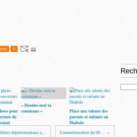
post
0
Rech
« Dessine-moi ta
hoto pour
commune »
Place aux talents des
verture de
parents et enfants au
munal
Diabolo
Une remarquable exposition sur nos athlètes départementaux aux JO
Commémoration du 08 mai