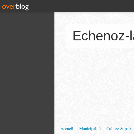
Echenoz-l
Accueil
Municipalité
Culture & patri