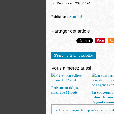
Est Républicain 29/04/24
Publié dans
Actualités
Partager cet article
Re
S'inscrire à la newsletter
Vous aimerez aussi :
Prévention éclipse
solaire le 12 août
Un concours p
définir la cou
l’agenda com