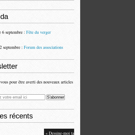
da
 6 septembre :
Fête du verger
2 septembre :
Forum des associations
letter
ous pour être averti des nouveaux articles
les récents
« Dessine-moi ta