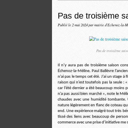
Pas de troisième s
Publié le
2 mai 2024
par mairie d'Echenoz-la-M
Pas de troisième sais
Il n’y aura pas de troisième saison cons
Échenoz-la-Méline. Paul Ballèvre l’ancien
n’ai pas le temps cet été. J’ai un stage à
raison qui n’est toutefois pas la seule : 
car l’été dernier a été beaucoup moins p
n’a pas aussi bien marché », note le Mélino
chaudes avec une humidité tombante. Un
nature légèrement en flanc de coteau qui 
end. Une expérience malgré tout très bén
tissé des liens avec beaucoup de perso
commerce avec une prise d’initiative me s