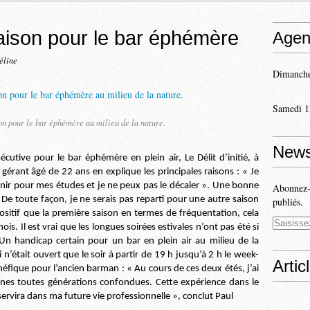
aison pour le bar éphémère
Agen
éline
Dimanche
Samedi 1
on pour le bar éphémère au milieu de la nature.
News
écutive pour le bar éphémère en plein air, Le Délit d’initié, à
 gérant âgé de 22 ans en explique les principales raisons : « Je
 finir pour mes études et je ne peux pas le décaler ». Une bonne
Abonnez-v
« De toute façon, je ne serais pas reparti pour une autre saison
publiés.
ositif que la première saison en termes de fréquentation, cela
is. Il est vrai que les longues soirées estivales n’ont pas été si
 handicap certain pour un bar en plein air au milieu de la
n’était ouvert que le soir à partir de 19 h jusqu’à 2 h le week-
Artic
éfique pour l’ancien barman : « Au cours de ces deux étés, j’ai
nnes toutes générations confondues. Cette expérience dans le
ervira dans ma future vie professionnelle », conclut Paul