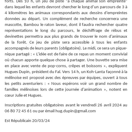
forts. Dés 10 h, un jeu de piste “à chaque animal son empreinte”
dans lequel les enfants devront chercher le long d’un parcours de 3 à
4 kilomètres les animaux correspondants aux dessins d’empreintes
données au départ. Un complément de recherche concernera une
mascotte, Bambou le raton laveur, dont il faudra rechercher quatre
représentations le long du parcours, le déchiffrage de rébus et
devinettes permettra aux plus grands de trouver le nom d’animaux
de la forêt. Ce jeu de piste sera accessible à tous les enfants
accompagnés de leurs parents (obligatoire). Le midi, ce sera un pique-
nique partagé : « L’idée est de faire de ce repas un moment convivial
où chacun apporte quelque chose à partager. Une buvette sera mise
en place avec vente de pop-corns, crêpes et boissons », expliquent
Hugues Dupin, président du Fal. Vers 14 h, un Koh-Lanta façonné à la
mélinoise est proposé avec des épreuves par équipes, ouvert à tous
les petits aventuriers : « Nous espérons voir un grand nombre de
familles mélinoises lors de cette journée d’animation », notent en
cœur Julie et Hugues.
Inscriptions gratuites obligatoires avant le vendredi 26 avril 2024 au
06 80 72 45 61 ou par émail hug.dupin@gmail.com
Est Républicain 20/03/24