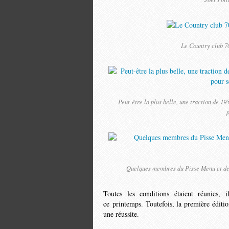
Le Country club 70
Peut-être la plus belle, une traction de 19
p
Quelques membres du Pisse Menu et des
Toutes les conditions étaient réunies,
ce printemps. Toutefois, la première éditio
une réussite.