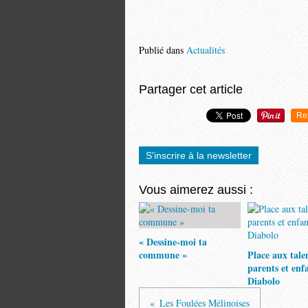
Publié dans
Actualités
Partager cet article
Re
S'inscrire à la newsletter
Vous aimerez aussi :
« Dessine-moi ta
commune »
Place aux tale
parents et enf
Diabolo
Les Foulées Mélinoises