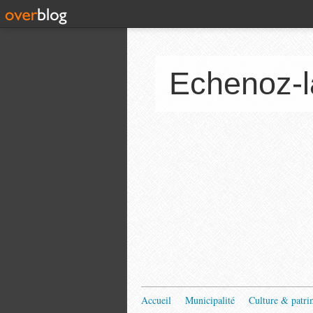
Echenoz-l
Accueil
Municipalité
Culture & patri