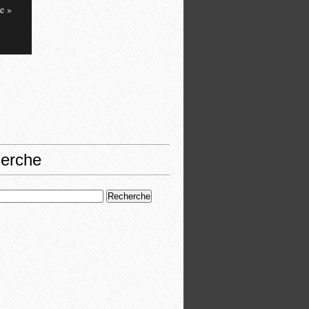
e »
erche