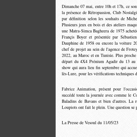
Dimanche 07 mai, entre 10h et 17h, ce sont 
la présence de Rétropassion, Club Nostalg
par définition selon les souhaits de Mic
Plusieurs jeux en bois et des ateliers maqu
une Matra-Simca Bagheera de 1975 achetée
Françis Boyer et présentée par Sébasti
Dauphine de 1958 ou encore la voiture 205
chef de projet au sein de l'agence de Frot
2022, au Maroc et en Tunisie. Plus proche d
départ du 4X4 Prénium Agadir du 13 au 2
show qui aura lieu fin septembre qui accueil
lès-Lure, pour les vérifications techniques
Fabrice Animation, présent pour l'occasi
succédé toute la journée avec comme le Co
Baladins de Bavans et bien d'autres. La re
Loupiots ont fait le plein. Une question se
La Presse de Vesoul du 11/05/23