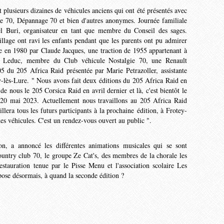
plusieurs dizaines de véhicules anciens qui ont été présentés avec
ie 70, Dépannage 70 et bien d'autres anonymes. Journée familiale
hel Buri, organisateur en tant que membre du Conseil des sages.
illage ont ravi les enfants pendant que les parents ont pu admirer
 en 1980 par Claude Jacques, une traction de 1955 appartenant à
en Leduc, membre du Club véhicule Nostalgie 70, une Renault
 du 205 Africa Raid présentée par Marie Petrazoller, assistante
ey-lès-Lure. " Nous avons fait deux éditions du 205 Africa Raid en
e nous le 205 Corsica Raid en avril dernier et là, c'est bientôt le
0 mai 2023. Actuellement nous travaillons au 205 Africa Raid
lera tous les futurs participants à la prochaine édition, à Frotey-
 des véhicules. C'est un rendez-vous ouvert au public ".
on, a annoncé les différentes animations musicales qui se sont
untry club 70, le groupe Ze Cat's, des membres de la chorale les
stauration tenue par le Pisse Menu et l'association scolaire Les
 pose désormais, à quand la seconde édition ?