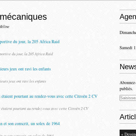
s mécaniques
Agen
Méline
Dimanche
Samedi 1
portive du jour, la 205 Africa Raid
News
ieurs jeux ont ravi les enfants
Abonnez-v
publiés.
urs étaient pourtant au rendez-vous avec cette Citroën 2 CV
Artic
« Dessin
in et son conscrit, un solex de 1964