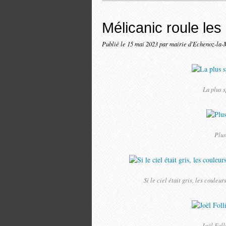
Mélicanic roule le
Publié le
15 mai 2023
par mairie d'Echenoz-la-
La plus s
Plus
Si le ciel était gris, les coule
Joël Foll