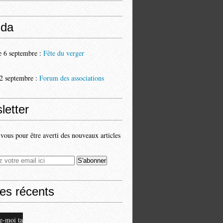
da
 6 septembre :
Fête du verger
2 septembre :
Forum des associations
letter
ous pour être averti des nouveaux articles
les récents
e-moi ta