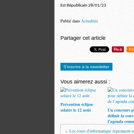
Est Républicain 28/01/23
Publié dans
Actualités
Partager cet article
Re
S'inscrire à la newsletter
Vous aimerez aussi :
Prévention éclipse
solaire le 12 août
Un concours p
définir la cou
l’agenda com