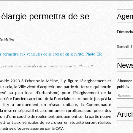
 élargie permettra de se
Agen
Dimanche
-la-Méline
Samedi 1
News
 permettra aux véhicules de se croiser en sécurité. Photo ER
Abonnez-v
voirie 2023 à Échenoz-la-Méline, il y figure l’élargissement et
publiés.
 cela, la Ville vient d’acquérir une partie du terrain qui borde
rvé au plan local d’urbanisme) pour l’élargissement de la
rrière l’ancien carrefour de la Porcelaine et remonte jusqu’à la
t, il y a uniquement un réseau unitaire, la Communauté
la mise en séparatif et la commune en profitera pour poser des
Artic
sation d’une couche de roulement uniquement sur la partie neuve
ettront aux véhicules de se croiser en sécurité seront réalisés
aîtrise d’œuvre assurée par la CAV.