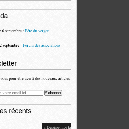
da
 6 septembre :
Fête du verger
2 septembre :
Forum des associations
letter
ous pour être averti des nouveaux articles
les récents
« Dessine-moi ta