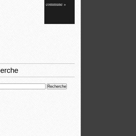
commune »
erche