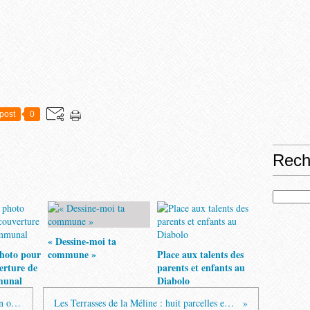
post
0
Rech
« Dessine-moi ta
hoto pour
commune »
Place aux talents des
verture de
parents et enfants au
munal
Diabolo
Les cours d'informatique reprennent en octobre
Les Terrasses de la Méline : huit parcelles en vente