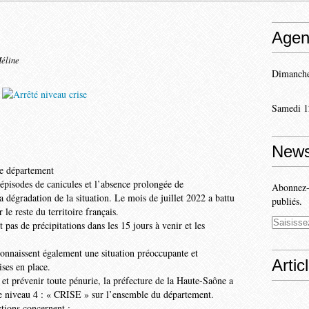
Agen
Méline
Dimanche
Samedi 1
News
e département
épisodes de canicules et l’absence prolongée de
Abonnez-v
la dégradation de la situation. Le mois de juillet 2022 a battu
publiés.
e reste du territoire français.
pas de précipitations dans les 15 jours à venir et les
connaissent également une situation préoccupante et
Artic
ises en place.
 et prévenir toute pénurie, la préfecture de la Haute-Saône a
 de niveau 4 : « CRISE » sur l’ensemble du département.
ictions concernent :