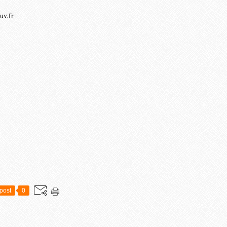
uv.fr
post
0