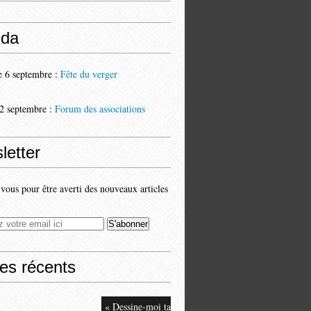
da
 6 septembre :
Fête du verger
2 septembre :
Forum des associations
letter
ous pour être averti des nouveaux articles
les récents
« Dessine-moi ta