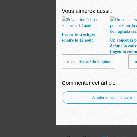
Vous aimerez aussi :
Prévention éclipse
solaire le 12 août
Un concours p
définir la cou
l’agenda com
Jennifer et Christopher
In
Commenter cet article
Ajouter un commentaire