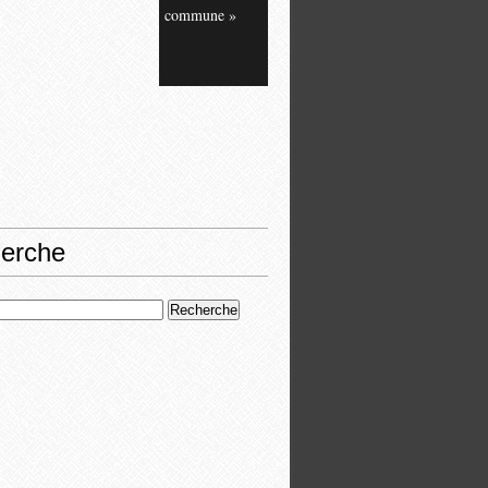
commune »
erche