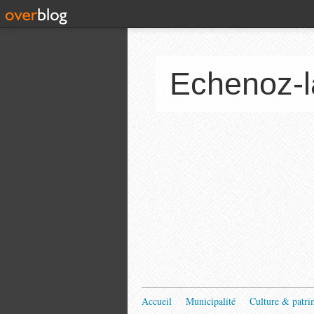
Echenoz-l
Accueil
Municipalité
Culture & patri