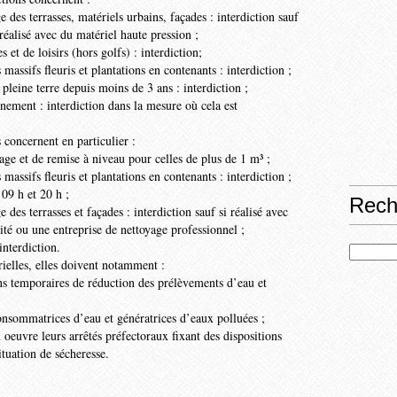
e des terrasses, matériels urbains, façades : interdiction sauf
 réalisé avec du matériel haute pression ;
 et de loisirs (hors golfs) : interdiction;
massifs fleuris et plantations en contenants : interdiction ;
 pleine terre depuis moins de 3 ans : interdiction ;
nement : interdiction dans la mesure où cela est
 concernent en particulier :
sage et de remise à niveau pour celles de plus de 1 m³ ;
massifs fleuris et plantations en contenants : interdiction ;
 09 h et 20 h ;
Rech
 des terrasses et façades : interdiction sauf si réalisé avec
ité ou une entreprise de nettoyage professionnel ;
interdiction.
rielles, elles doivent notamment :
ns temporaires de réduction des prélèvements d’eau et
onsommatrices d’eau et génératrices d’eaux polluées ;
 oeuvre leurs arrêtés préfectoraux fixant des dispositions
ituation de sécheresse.