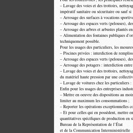
– Lavage des voies et des trottoirs, nettoyag
impératif sanitaire ou sécuritaire ou sauf si
– Arrosage des surfaces à vocations sportives
– Arrosage des espaces verts (pelouses), des 
– Arrosage des arbres et arbustes plantés en
– Alimentation des fontaines publiques d’or
techniquement possible.
Pour les usages des particuliers, les mesures
– Piscines privées : interdiction de remplis
– Arrosage des espaces verts (pelouses), des 
– Arrosage des potagers : interdiction entre
– Lavage des voies et des trottoirs, nettoyage
du matériel haute pression par une collectiv
– Lavage de voitures chez les particuliers : 
Enfin pour les usages des entreprises indust
– Mettre en oeuvre des dispositions au moi
limiter au maximum les consommations ;
– Reporter les opérations exceptionnelles c
– Et pour celles qui en possèdent, mettre en
quantitatives spécifiques de production en s
Bureau de la Représentation de l’État
et de la Communication Interministérielle