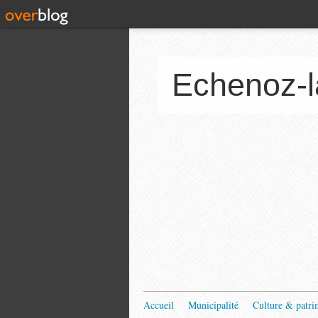
Echenoz-l
Accueil
Municipalité
Culture & patri