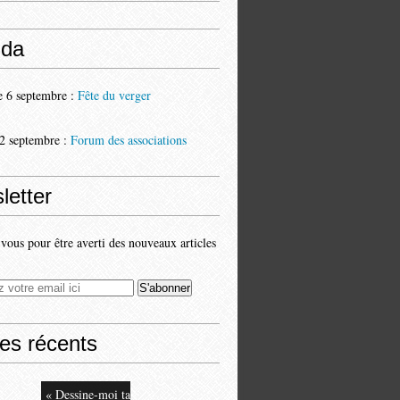
da
 6 septembre :
Fête du verger
2 septembre :
Forum des associations
letter
ous pour être averti des nouveaux articles
les récents
« Dessine-moi ta