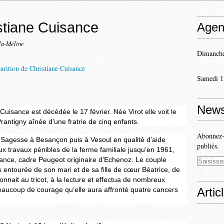
istiane Cuisance
Agen
la-Méline
Dimanche
Samedi 1
News
uisance est décédée le 17 février. Née Virot elle voit le
rantigny aînée d’une fratrie de cinq enfants.
Abonnez-v
la Sagesse à Besançon puis à Vesoul en qualité d’aide
publiés.
x travaux pénibles de la ferme familiale jusqu’en 1961,
sance, cadre Peugeot originaire d’Echenoz. Le couple
rs entourée de son mari et de sa fille de cœur Béatrice, de
donnait au tricot, à la lecture et effectua de nombreux
aucoup de courage qu’elle aura affronté quatre cancers
Artic