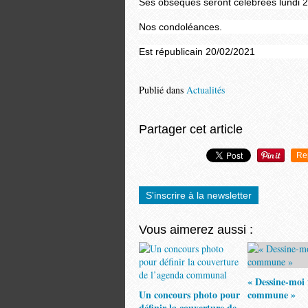
Ses obsèques seront célébrées lundi 22 
Nos condoléances.
Est républicain 20/02/2021
Publié dans
Actualités
Partager cet article
Re
S'inscrire à la newsletter
Vous aimerez aussi :
« Dessine-moi 
Un concours photo pour
commune »
définir la couverture de