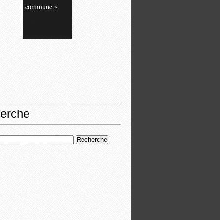
commune »
erche