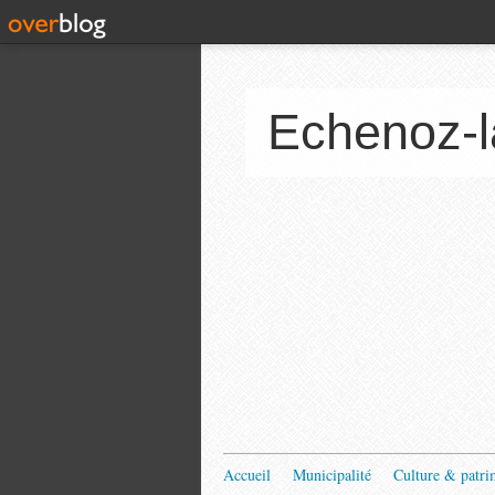
Echenoz-l
Accueil
Municipalité
Culture & patri