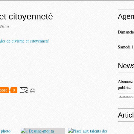
et citoyenneté
Agen
Méline
Dimanche
Samedi 1
News
Abonnez-v
publiés.
post
0
Artic