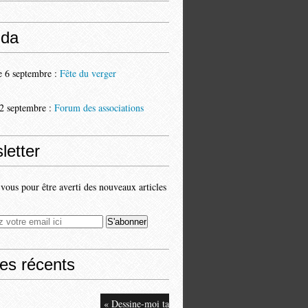
da
 6 septembre :
Fête du verger
2 septembre :
Forum des associations
letter
ous pour être averti des nouveaux articles
les récents
« Dessine-moi ta