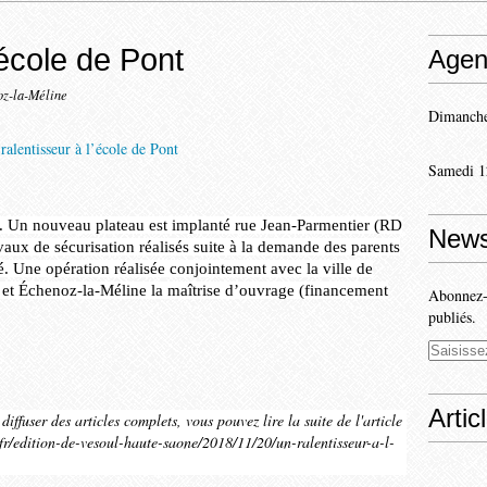
’école de Pont
Agen
oz-la-Méline
Dimanche
Samedi 1
r. Un nouveau plateau est implanté rue Jean-Parmentier (RD
News
vaux de sécurisation réalisés suite à la demande des parents
é. Une opération réalisée conjointement avec la ville de
e et Échenoz-la-Méline la maîtrise d’ouvrage (financement
Abonnez-v
publiés.
Artic
iffuser des articles complets, vous pouvez lire la suite de l'article
n.fr/edition-de-vesoul-haute-saone/2018/11/20/un-ralentisseur-a-l-