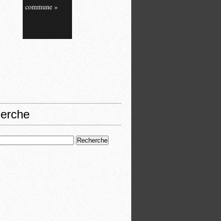
commune »
erche