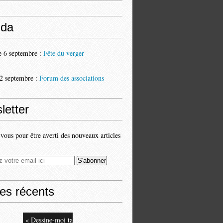
da
 6 septembre :
Fête du verger
2 septembre :
Forum des associations
letter
ous pour être averti des nouveaux articles
les récents
« Dessine-moi ta