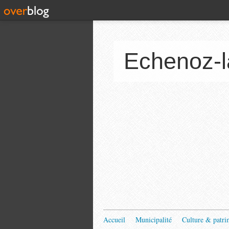
Echenoz-l
Accueil
Municipalité
Culture & patri