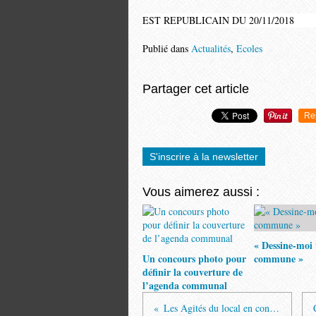
EST REPUBLICAIN DU 20/11/2018
Publié dans
Actualités
,
Ecoles
Partager cet article
Re
S'inscrire à la newsletter
Vous aimerez aussi :
« Dessine-moi 
Un concours photo pour
commune »
définir la couverture de
l’agenda communal
Les Agités du local en concert