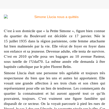
C’est à son domicile que « la Petite Simone », figure bien connue
du quartier du Boulevard est décédée ce 17 janvier. Née le
15 juillet 1935 dans la région parisienne, cette femme attachante
fut bien malmenée par la vie. Elle vécut de foyer en foyer dans
son enfance et sa jeunesse. Devenue adulte, elle tenta de survivre.
C’est en 2010 qu’elle posa ses bagages au 10 avenue Pasteur,
sous tutelle de l’Udaf70. La même année elle demanda à être
baptisée catholique par le père Florent Belin.
Simone Llucia était une personne très agréable et toujours très
respectueuse du bien que les uns et autres lui apportaient. Elle
vouait une grande affection à ses trois chats et son chien qui
représentaient pour elle un lien de tendresse. Les commerçants du
quartier la connaissaient et lui auront apporté tout ce qu’ils
pouvaient, toujours. C’est vraiment une figure familière qui
disparaît de ce secteur. On la voyait parcourir à pied les rues de
Vesoul, le sac à dos sur l’épaule, la casquette vissée sur la tête. Car